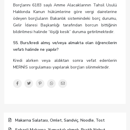
Borçlarını 6183 saylı Amme Alacaklarının Tahsil Usulü
Hakkında Kanun hükümlerine göre vergi dairelerine
ödeyen borçluların Bakanlık sistemindeki borç durumu,
Gelir İdaresi Başkanlığı tarafından borcun bittiğinin
bildirilmesi halinde “ilişiği kesik” duruma getirilmektedir.
55. Burs/kredi almış ve/veya almakta olan öğrencilerin
vefatı halinde ne yapılır?
Kredi alırken veya aldıktan sonra vefat edenlerin
MERNİS sorgulaması yapılarak borçları silinmektedir.
Makarna Salatası, Omlet, Sandviç, Noodle, Tost
Sebzeli Makarna, Yumurtalı ekmek, Pratik Nohut