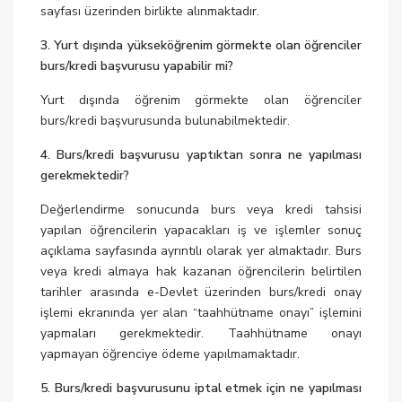
sayfası üzerinden birlikte alınmaktadır.
3. Yurt dışında yükseköğrenim görmekte olan öğrenciler
burs/kredi başvurusu yapabilir mi?
Yurt dışında öğrenim görmekte olan öğrenciler
burs/kredi başvurusunda bulunabilmektedir.
4. Burs/kredi başvurusu yaptıktan sonra ne yapılması
gerekmektedir?
Değerlendirme sonucunda burs veya kredi tahsisi
yapılan öğrencilerin yapacakları iş ve işlemler sonuç
açıklama sayfasında ayrıntılı olarak yer almaktadır. Burs
veya kredi almaya hak kazanan öğrencilerin belirtilen
tarihler arasında e-Devlet üzerinden burs/kredi onay
işlemi ekranında yer alan “taahhütname onayı” işlemini
yapmaları gerekmektedir. Taahhütname onayı
yapmayan öğrenciye ödeme yapılmamaktadır.
5. Burs/kredi başvurusunu iptal etmek için ne yapılması