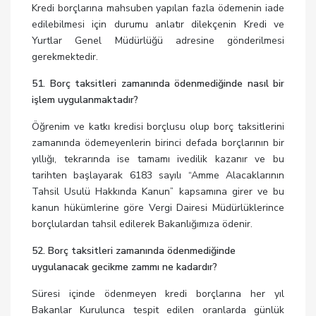
Kredi borçlarına mahsuben yapılan fazla ödemenin iade
edilebilmesi için durumu anlatır dilekçenin Kredi ve
Yurtlar Genel Müdürlüğü adresine gönderilmesi
gerekmektedir.
51. Borç taksitleri zamanında ödenmediğinde nasıl bir
işlem uygulanmaktadır?
Öğrenim ve katkı kredisi borçlusu olup borç taksitlerini
zamanında ödemeyenlerin birinci defada borçlarının bir
yıllığı, tekrarında ise tamamı ivedilik kazanır ve bu
tarihten başlayarak 6183 sayılı “Amme Alacaklarının
Tahsil Usulü Hakkında Kanun” kapsamına girer ve bu
kanun hükümlerine göre Vergi Dairesi Müdürlüklerince
borçlulardan tahsil edilerek Bakanlığımıza ödenir.
52. Borç taksitleri zamanında ödenmediğinde
uygulanacak gecikme zammı ne kadardır?
Süresi içinde ödenmeyen kredi borçlarına her yıl
Bakanlar Kurulunca tespit edilen oranlarda günlük