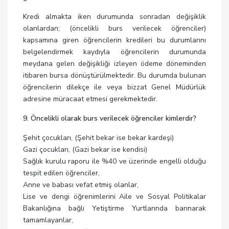
Kredi almakta iken durumunda sonradan değişiklik
olanlardan; (öncelikli burs verilecek öğrenciler)
kapsamına giren öğrencilerin kredileri bu durumlarını
belgelendirmek kaydıyla öğrencilerin durumunda
meydana gelen değişikliği izleyen ödeme döneminden
itibaren bursa dönüştürülmektedir. Bu durumda bulunan
öğrencilerin dilekçe ile veya bizzat Genel Müdürlük
adresine müracaat etmesi gerekmektedir.
9. Öncelikli olarak burs verilecek öğrenciler kimlerdir?
Şehit çocukları, (Şehit bekar ise bekar kardeşi)
Gazi çocukları, (Gazi bekar ise kendisi)
Sağlık kurulu raporu ile %40 ve üzerinde engelli olduğu
tespit edilen öğrenciler,
Anne ve babası vefat etmiş olanlar,
Lise ve dengi öğrenimlerini Aile ve Sosyal Politikalar
Bakanlığına bağlı Yetiştirme Yurtlarında barınarak
tamamlayanlar,