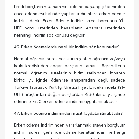
Kredi borçlarının tamamının, ödeme başlangıç tarihinden
önce ödenmesi halinde yapılan indirimlere erken ödeme
indirimi denir. Erken ödeme indirimi kredi borcunun Yİ-
ÜFE borcu üzerinden hesaplanır. Anapara üzerinden
herhangi indirim söz konusu değildir.
46. Erken ödemelerde nasıl bir indirim söz konusudur?
Normal öğrenim süresince alınmış olan öğrenim ve/veya
katkı kredisinden doğan borçların tamamı, öğrencilerin
normal öğrenim sürelerinin bitim tarihinden itibaren
birinci yıl içinde ödenirse anaparadan değil sadece
Türkiye İstatistik Yurt İçi Üretici Fiyat Endeksi’ndeki (Yİ-
ÜFE) artışlardan doğan borçlardan %30; ikinci yıl içinde
ödenirse %20 erken ödeme indirimi uygulanmaktadır.
47. Erken ödeme indiriminden nasıl faydalanılmaktadır?
Erken ödeme indiriminden yararlanmak isteyen borçlular
indirim süresi içerisinde ödeme kanallarından herhangi