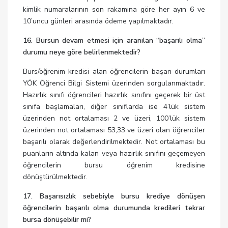
kimlik numaralarının son rakamına göre her ayın 6 ve
10’uncu günleri arasında ödeme yapılmaktadır.
16. Bursun devam etmesi için aranılan “başarılı olma”
durumu neye göre belirlenmektedir?
Burs/öğrenim kredisi alan öğrencilerin başarı durumları
YÖK Öğrenci Bilgi Sistemi üzerinden sorgulanmaktadır.
Hazırlık sınıfı öğrencileri hazırlık sınıfını geçerek bir üst
sınıfa başlamaları, diğer sınıflarda ise 4’lük sistem
üzerinden not ortalaması 2 ve üzeri, 100’lük sistem
üzerinden not ortalaması 53,33 ve üzeri olan öğrenciler
başarılı olarak değerlendirilmektedir. Not ortalaması bu
puanların altında kalan veya hazırlık sınıfını geçemeyen
öğrencilerin bursu öğrenim kredisine
dönüştürülmektedir.
17. Başarısızlık sebebiyle bursu krediye dönüşen
öğrencilerin başarılı olma durumunda kredileri tekrar
bursa dönüşebilir mi?