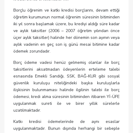
Borçlu öğrenim ve katkı kredisi borçlarını, devam ettiği
öğretim kurumunun normal öğrenim süresinin bitiminden
iki yıl sonra başlamak üzere, bu krediyi aldığı süre kadar
ve aylık taksitler (2006 – 2007 öğretim yılından önce
üçer aylık taksitler) halinde her dönemin son ayının veya
aylık vadenin en geç son iş günü mesai bitimine kadar
ödemek zorundadır.
Borç ödeme vadesi henüz gelmemiş olanlar ile borç
taksitlerini aksatmadan ödeyenlerin erteleme talebi
esnasında Emekli Sandığı, SSK, BAĞ-KUR gibi sosyal
güvenlik kuruluşu niteliğindeki başka kuruluşlarla
ilişkisinin bulunmaması halinde ilgilinin talebi ile borç
ödemesi, kredi alma süresinin bitiminden itibaren Yİ-ÜFE
uygulanmak sureti ile ve birer yıllık sürelerle
uzatılmaktadır.
Katkı kredisi ödemelerinde de aynı esaslar
uygulanmaktadır. Bunun dışında herhangi bir sebeple