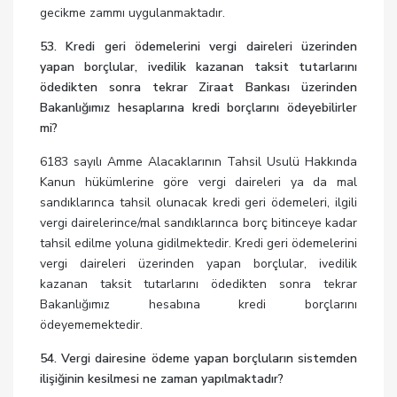
gecikme zammı uygulanmaktadır.
53. Kredi geri ödemelerini vergi daireleri üzerinden
yapan borçlular, ivedilik kazanan taksit tutarlarını
ödedikten sonra tekrar Ziraat Bankası üzerinden
Bakanlığımız hesaplarına kredi borçlarını ödeyebilirler
mi?
6183 sayılı Amme Alacaklarının Tahsil Usulü Hakkında
Kanun hükümlerine göre vergi daireleri ya da mal
sandıklarınca tahsil olunacak kredi geri ödemeleri, ilgili
vergi dairelerince/mal sandıklarınca borç bitinceye kadar
tahsil edilme yoluna gidilmektedir. Kredi geri ödemelerini
vergi daireleri üzerinden yapan borçlular, ivedilik
kazanan taksit tutarlarını ödedikten sonra tekrar
Bakanlığımız hesabına kredi borçlarını
ödeyememektedir.
54. Vergi dairesine ödeme yapan borçluların sistemden
ilişiğinin kesilmesi ne zaman yapılmaktadır?