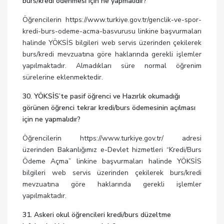
burs/kredi ödenmesi için ne yapmalıdır?
Öğrencilerin https://www.turkiye.gov.tr/genclik-ve-spor-
kredi-burs-odeme-acma-basvurusu linkine başvurmaları
halinde YÖKSİS bilgileri web servis üzerinden çekilerek
burs/kredi mevzuatına göre haklarında gerekli işlemler
yapılmaktadır. Almadıkları süre normal öğrenim
sürelerine eklenmektedir.
30. YÖKSİS’te pasif öğrenci ve Hazırlık okumadığı
görünen öğrenci tekrar kredi/burs ödemesinin açılması
için ne yapmalıdır?
Öğrencilerin https://www.turkiye.gov.tr/ adresi
üzerinden Bakanlığımız e-Devlet hizmetleri “Kredi/Burs
Ödeme Açma” linkine başvurmaları halinde YÖKSİS
bilgileri web servis üzerinden çekilerek burs/kredi
mevzuatına göre haklarında gerekli işlemler
yapılmaktadır.
31. Askeri okul öğrencileri kredi/burs düzeltme