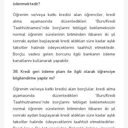
ödenmektedir?
Öğrenim ve/veya katkı kredisi alan öğrenciler, kredi
alma aşamasında düzenledikleri “Burs/Kredi
Taahhütnamesi”nde borçlarını tebligat beklemeksizin
normal öğrenim sürelerinin bitiminden itibaren iki yıl
sonraki aydan başlayarak kredi aldıkları süre kadar aylık
taksitler halinde ödeyeceklerini taahhüt etmektedir.
Borçlu, vadesi gelen borcunu ilgili bankanın ödeme
kanallarını kullanarak yapabilir.
38. Kredi geri ödeme planı ile ilgili olarak öğrenciye
bilgilendirme yapılır mı?
Öğrenim ve/veya katkı kredisi alan borçlular, kredi alma
aşamasında düzenledikleri “Burs/Kredi
Taahhütnamesi”nde borçlarını tebligat beklemeksizin
normal öğrenim sürelerinin bitiminden itibaren iki yıl
sonraki aydan başlayarak kredi aldıkları süre kadar aylık
taksitler halinde ödeyeceklerini taahhüt etmektedirler.