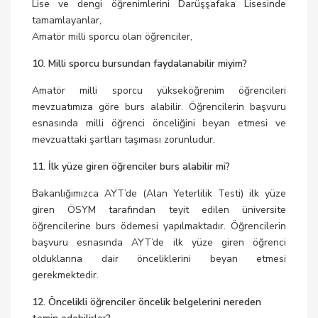
Lise ve dengi öğrenimlerini Darüşşafaka Lisesinde
tamamlayanlar,
Amatör milli sporcu olan öğrenciler,
10. Milli sporcu bursundan faydalanabilir miyim?
Amatör milli sporcu yükseköğrenim öğrencileri
mevzuatımıza göre burs alabilir. Öğrencilerin başvuru
esnasında milli öğrenci önceliğini beyan etmesi ve
mevzuattaki şartları taşıması zorunludur.
11. İlk yüze giren öğrenciler burs alabilir mi?
Bakanlığımızca AYT’de (Alan Yeterlilik Testi) ilk yüze
giren ÖSYM tarafından teyit edilen üniversite
öğrencilerine burs ödemesi yapılmaktadır. Öğrencilerin
başvuru esnasında AYT’de ilk yüze giren öğrenci
olduklarına dair önceliklerini beyan etmesi
gerekmektedir.
12. Öncelikli öğrenciler öncelik belgelerini nereden