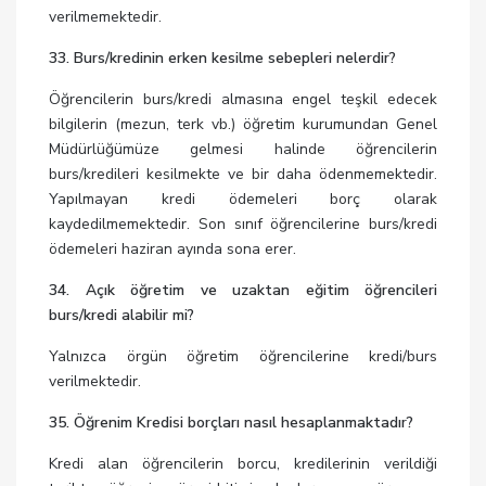
verilmemektedir.
33. Burs/kredinin erken kesilme sebepleri nelerdir?
Öğrencilerin burs/kredi almasına engel teşkil edecek
bilgilerin (mezun, terk vb.) öğretim kurumundan Genel
Müdürlüğümüze gelmesi halinde öğrencilerin
burs/kredileri kesilmekte ve bir daha ödenmemektedir.
Yapılmayan kredi ödemeleri borç olarak
kaydedilmemektedir. Son sınıf öğrencilerine burs/kredi
ödemeleri haziran ayında sona erer.
34. Açık öğretim ve uzaktan eğitim öğrencileri
burs/kredi alabilir mi?
Yalnızca örgün öğretim öğrencilerine kredi/burs
verilmektedir.
35. Öğrenim Kredisi borçları nasıl hesaplanmaktadır?
Kredi alan öğrencilerin borcu, kredilerinin verildiği