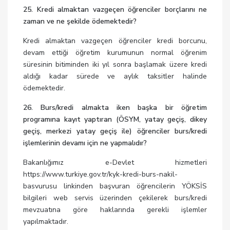
25. Kredi almaktan vazgeçen öğrenciler borçlarını ne
zaman ve ne şekilde ödemektedir?
Kredi almaktan vazgeçen öğrenciler kredi borcunu,
devam ettiği öğretim kurumunun normal öğrenim
süresinin bitiminden iki yıl sonra başlamak üzere kredi
aldığı kadar sürede ve aylık taksitler halinde
ödemektedir.
26. Burs/kredi almakta iken başka bir öğretim
programına kayıt yaptıran (ÖSYM, yatay geçiş, dikey
geçiş, merkezi yatay geçiş ile) öğrenciler burs/kredi
işlemlerinin devamı için ne yapmalıdır?
Bakanlığımız e-Devlet hizmetleri
https://www.turkiye.gov.tr/kyk-kredi-burs-nakil-
basvurusu linkinden başvuran öğrencilerin YÖKSİS
bilgileri web servis üzerinden çekilerek burs/kredi
mevzuatına göre haklarında gerekli işlemler
yapılmaktadır.