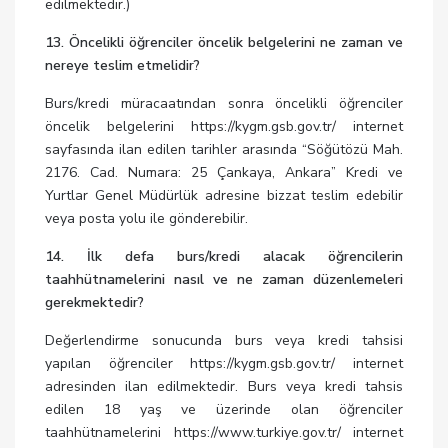
edilmektedir.)
13. Öncelikli öğrenciler öncelik belgelerini ne zaman ve
nereye teslim etmelidir?
Burs/kredi müracaatından sonra öncelikli öğrenciler
öncelik belgelerini https://kygm.gsb.gov.tr/ internet
sayfasında ilan edilen tarihler arasında “Söğütözü Mah.
2176. Cad. Numara: 25 Çankaya, Ankara” Kredi ve
Yurtlar Genel Müdürlük adresine bizzat teslim edebilir
veya posta yolu ile gönderebilir.
14. İlk defa burs/kredi alacak öğrencilerin
taahhütnamelerini nasıl ve ne zaman düzenlemeleri
gerekmektedir?
Değerlendirme sonucunda burs veya kredi tahsisi
yapılan öğrenciler https://kygm.gsb.gov.tr/ internet
adresinden ilan edilmektedir. Burs veya kredi tahsis
edilen 18 yaş ve üzerinde olan öğrenciler
taahhütnamelerini https://www.turkiye.gov.tr/ internet