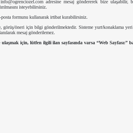
fo@ogrenciozel.com adresine mesaj göndererek bize ulaşabilir, bilg
ılmasını isteyebilirsiniz.
posta formunu kullanarak irtibat kurabilirsiniz.
örüş/öneri için bilgi gönderilmektedir. Sisteme yurt/konaklama yeri ü
llanılarak mesaj gönderilemez.
ulaşmak için, lütfen ilgili ilan sayfasında varsa “Web Sayfası:” ba