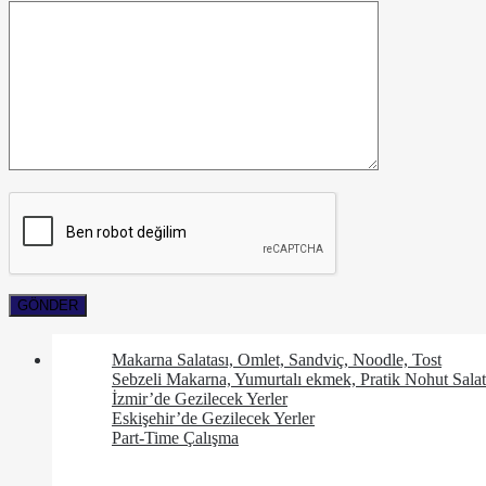
Makarna Salatası, Omlet, Sandviç, Noodle, Tost
Sebzeli Makarna, Yumurtalı ekmek, Pratik Nohut Salat
İzmir’de Gezilecek Yerler
Eskişehir’de Gezilecek Yerler
Part-Time Çalışma