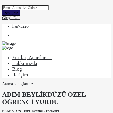
Yeni Şifre
Giriş'e Dön
İlan>3226
Yurtlar, Apartlar …
Hakkımızda
Blog
İletişim
Arama sonuçlarınız
ADIM BEYLİKDÜZÜ ÖZEL
ÖĞRENCİ YURDU
ERKEK
,
Özel Yurt
,
İstanbul
,
Esenyurt