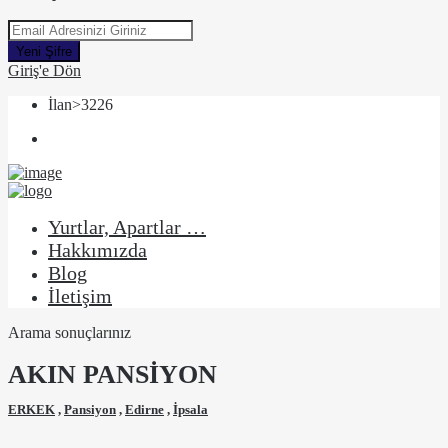
Yeni Şifre
Giriş'e Dön
İlan>3226
Yurtlar, Apartlar …
Hakkımızda
Blog
İletişim
Arama sonuçlarınız
AKIN PANSİYON
ERKEK
,
Pansiyon
,
Edirne
,
İpsala