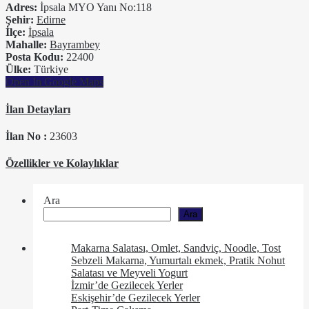
Adres:
İpsala MYO Yanı No:118
Şehir:
Edirne
İlçe:
İpsala
Mahalle:
Bayrambey
Posta Kodu:
22400
Ülke:
Türkiye
Open In Google Maps
İlan Detayları
İlan No :
23603
Özellikler ve Kolaylıklar
Ara
Ara
Makarna Salatası, Omlet, Sandviç, Noodle, Tost
Sebzeli Makarna, Yumurtalı ekmek, Pratik Nohut
Salatası ve Meyveli Yogurt
İzmir’de Gezilecek Yerler
Eskişehir’de Gezilecek Yerler