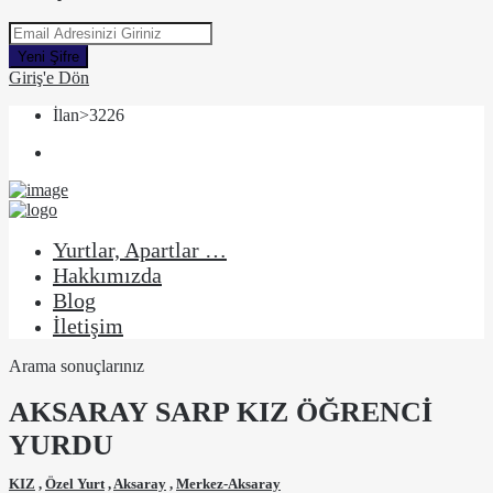
Yeni Şifre
Giriş'e Dön
İlan>3226
Yurtlar, Apartlar …
Hakkımızda
Blog
İletişim
Arama sonuçlarınız
AKSARAY SARP KIZ ÖĞRENCİ
YURDU
KIZ
,
Özel Yurt
,
Aksaray
,
Merkez-Aksaray