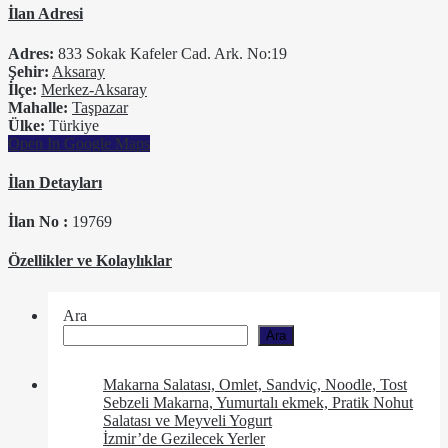
İlan Adresi
Adres:
833 Sokak Kafeler Cad. Ark. No:19
Şehir:
Aksaray
İlçe:
Merkez-Aksaray
Mahalle:
Taşpazar
Ülke:
Türkiye
Open In Google Maps
İlan Detayları
İlan No :
19769
Özellikler ve Kolaylıklar
Ara
Ara
Makarna Salatası, Omlet, Sandviç, Noodle, Tost
Sebzeli Makarna, Yumurtalı ekmek, Pratik Nohut
Salatası ve Meyveli Yogurt
İzmir’de Gezilecek Yerler