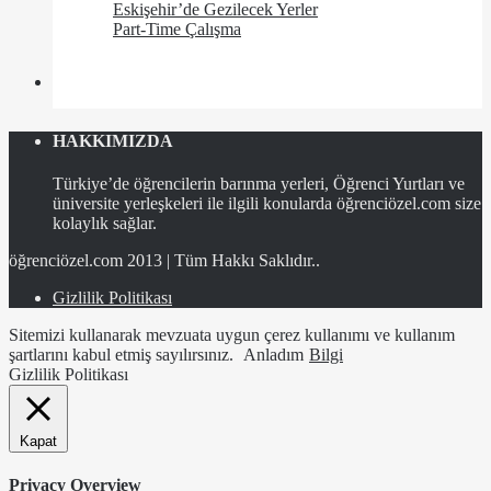
Eskişehir’de Gezilecek Yerler
Part-Time Çalışma
HAKKIMIZDA
Türkiye’de öğrencilerin barınma yerleri, Öğrenci Yurtları ve
üniversite yerleşkeleri ile ilgili konularda öğrenciözel.com size
kolaylık sağlar.
öğrenciözel.com 2013 | Tüm Hakkı Saklıdır..
Gizlilik Politikası
Sitemizi kullanarak mevzuata uygun çerez kullanımı ve kullanım
şartlarını kabul etmiş sayılırsınız.
Anladım
Bilgi
Gizlilik Politikası
Kapat
Privacy Overview