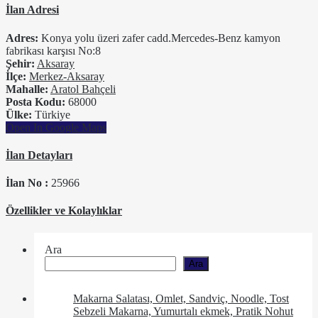
İlan Adresi
Adres:
Konya yolu üzeri zafer cadd.Mercedes-Benz kamyon
fabrikası karşısı No:8
Şehir:
Aksaray
İlçe:
Merkez-Aksaray
Mahalle:
Aratol Bahçeli
Posta Kodu:
68000
Ülke:
Türkiye
Open In Google Maps
İlan Detayları
İlan No :
25966
Özellikler ve Kolaylıklar
Ara
Ara
Makarna Salatası, Omlet, Sandviç, Noodle, Tost
Sebzeli Makarna, Yumurtalı ekmek, Pratik Nohut