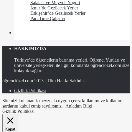
Salatası ve Meyveli Yogurt
İzmir’de Gezilecek Yerler
Eskişehir’de Gezilecek Yerler
Part-Time Çalışma
HAKKIMIZDA
Türkiye’de öğrencilerin barınma yerleri, Öğrenci Yurtları ve
üniversite yerleşkeleri ile ilgili konularda öğrenciözel.com size
kolaylık sağlar.
öğrenciözel.com 2013 | Tüm Hakkı Saklıdır..
Gizlilik Politikası
Sitemizi kullanarak mevzuata uygun çerez kullanımı ve kullanım
şartlarını kabul etmiş sayılırsınız.
Anladım
Bilgi
Gizlilik Politikası
Kapat