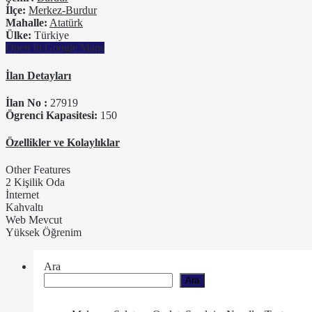
İlçe:
Merkez-Burdur
Mahalle:
Atatürk
Ülke:
Türkiye
Open In Google Maps
İlan Detayları
İlan No :
27919
Ögrenci Kapasitesi:
150
Özellikler ve Kolaylıklar
Other Features
2 Kişilik Oda
İnternet
Kahvaltı
Web Mevcut
Yüksek Öğrenim
Ara
Ara