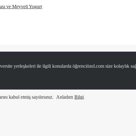
ası ve Meyveli Yogurt
ersite yerleşkeleri ile ilgili konularda öğrenciözel.com size kolaylık sağ
ını kabul etmiş sayılırsınız.
Anladım
Bilgi