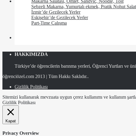
Makarna Salatası, Omlet, Sandviç, Noodle, Tost
Sebzeli Makarna, Yumurtalı ekmek, Pratik Nohut Salat
İzmir’de Gezilecek Yerler
Eskişehir’de Gezilecek Yerler
Part-Time Çalışma
HAKKIMIZDA
Türkiye’de öğrencilerin barınma yerleri, Öğrenci Yurtları ve üniv
öğrenciözel.com 2013 | Tüm Hakkı Saklıdır..
Gizlilik Politikası
Sitemizi kullanarak mevzuata uygun çerez kullanımı ve kullanım şartlar
Gizlilik Politikası
Kapat
Privacy Overview