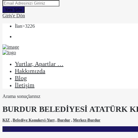
Yeni Şifre
Giriş'e Dön
İlan>3226
Yurtlar, Apartlar …
Hakkımızda
Blog
İletişim
Arama sonuçlarınız
BURDUR BELEDİYESİ ATATÜRK K
KIZ
,
Belediye Konukevi-Yurt
,
Burdur
,
Merkez-Burdur
KIZ