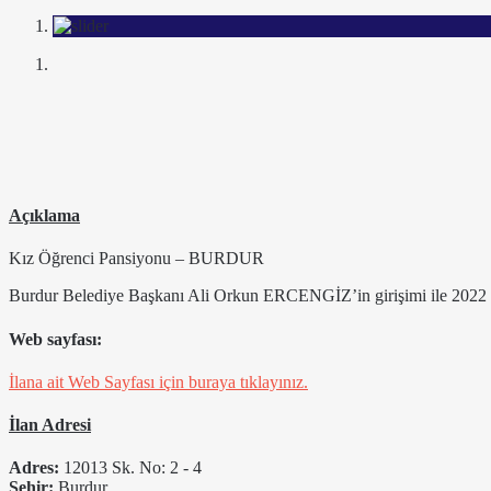
Açıklama
Kız Öğrenci Pansiyonu – BURDUR
Burdur Belediye Başkanı Ali Orkun ERCENGİZ’in girişimi ile 2022 yıl
Web sayfası:
İlana ait Web Sayfası için buraya tıklayınız.
İlan Adresi
Adres:
12013 Sk. No: 2 - 4
Şehir:
Burdur