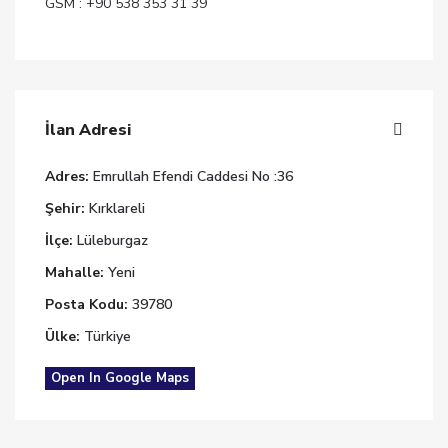
GSM : +90 538 353 31 39
İlan Adresi
Adres:
Emrullah Efendi Caddesi No :36
Şehir:
Kırklareli
İlçe:
Lüleburgaz
Mahalle:
Yeni
Posta Kodu:
39780
Ülke:
Türkiye
Open In Google Maps