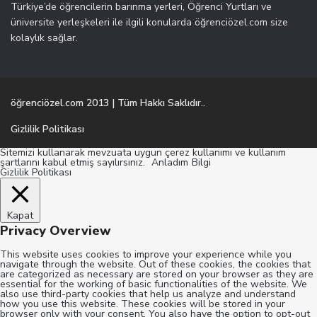
Türkiye’de öğrencilerin barınma yerleri, Öğrenci Yurtları ve
üniversite yerleşkeleri ile ilgili konularda öğrenciözel.com size
kolaylık sağlar.
öğrenciözel.com 2013 | Tüm Hakkı Saklıdır..
Gizlilik Politikası
Sitemizi kullanarak mevzuata uygun çerez kullanımı ve kullanım
şartlarını kabul etmiş sayılırsınız.
Anladım
Bilgi
Gizlilik Politikası
Kapat
Privacy Overview
This website uses cookies to improve your experience while you
navigate through the website. Out of these cookies, the cookies that
are categorized as necessary are stored on your browser as they are
essential for the working of basic functionalities of the website. We
also use third-party cookies that help us analyze and understand
how you use this website. These cookies will be stored in your
browser only with your consent. You also have the option to opt-out