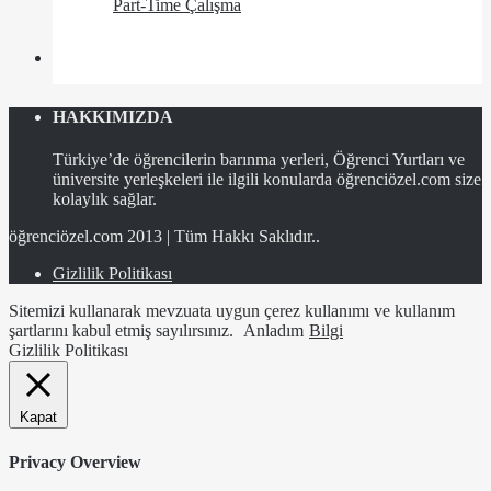
Part-Time Çalışma
HAKKIMIZDA
Türkiye’de öğrencilerin barınma yerleri, Öğrenci Yurtları ve
üniversite yerleşkeleri ile ilgili konularda öğrenciözel.com size
kolaylık sağlar.
öğrenciözel.com 2013 | Tüm Hakkı Saklıdır..
Gizlilik Politikası
Sitemizi kullanarak mevzuata uygun çerez kullanımı ve kullanım
şartlarını kabul etmiş sayılırsınız.
Anladım
Bilgi
Gizlilik Politikası
Kapat
Privacy Overview