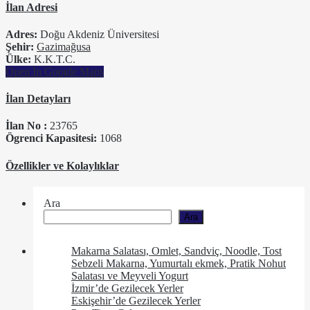
İlan Adresi
Adres:
Doğu Akdeniz Üniversitesi
Şehir:
Gazimağusa
Ülke:
K.K.T.C.
Open In Google Maps
İlan Detayları
İlan No :
23765
Ögrenci Kapasitesi:
1068
Özellikler ve Kolaylıklar
Ara
Ara
Makarna Salatası, Omlet, Sandviç, Noodle, Tost
Sebzeli Makarna, Yumurtalı ekmek, Pratik Nohut
Salatası ve Meyveli Yogurt
İzmir’de Gezilecek Yerler
Eskişehir’de Gezilecek Yerler