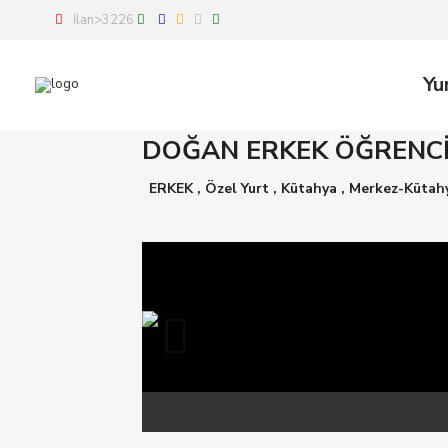
İlan>3226
Yu
DOĞAN ERKEK ÖĞRENC
ERKEK
,
Özel Yurt
,
Kütahya
,
Merkez-Kütah