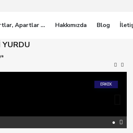
rtlar, Apartlar …
Hakkımızda
Blog
İleti
İ YURDU
ya
ERKEK