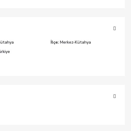
Kütahya
İlçe:
Merkez-Kütahya
rkiye