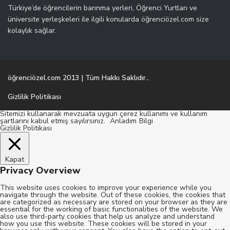
Türkiye’de öğrencilerin barınma yerleri, Öğrenci Yurtları ve
üniversite yerleşkeleri ile ilgili konularda öğrenciözel.com size
kolaylık sağlar.
öğrenciözel.com 2013 | Tüm Hakkı Saklıdır..
Gizlilik Politikası
Sitemizi kullanarak mevzuata uygun çerez kullanımı ve kullanım
şartlarını kabul etmiş sayılırsınız.
Anladım
Bilgi
Gizlilik Politikası
Kapat
Privacy Overview
This website uses cookies to improve your experience while you
navigate through the website. Out of these cookies, the cookies that
are categorized as necessary are stored on your browser as they are
essential for the working of basic functionalities of the website. We
also use third-party cookies that help us analyze and understand
how you use this website. These cookies will be stored in your