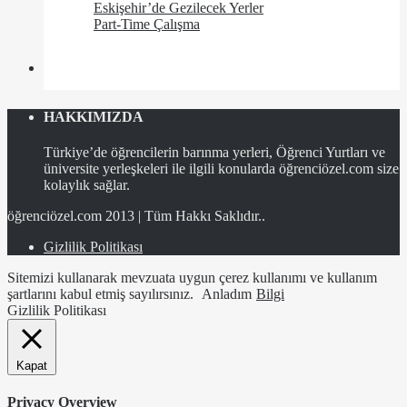
Eskişehir’de Gezilecek Yerler
Part-Time Çalışma
HAKKIMIZDA
Türkiye’de öğrencilerin barınma yerleri, Öğrenci Yurtları ve
üniversite yerleşkeleri ile ilgili konularda öğrenciözel.com size
kolaylık sağlar.
öğrenciözel.com 2013 | Tüm Hakkı Saklıdır..
Gizlilik Politikası
Sitemizi kullanarak mevzuata uygun çerez kullanımı ve kullanım
şartlarını kabul etmiş sayılırsınız.
Anladım
Bilgi
Gizlilik Politikası
Kapat
Privacy Overview