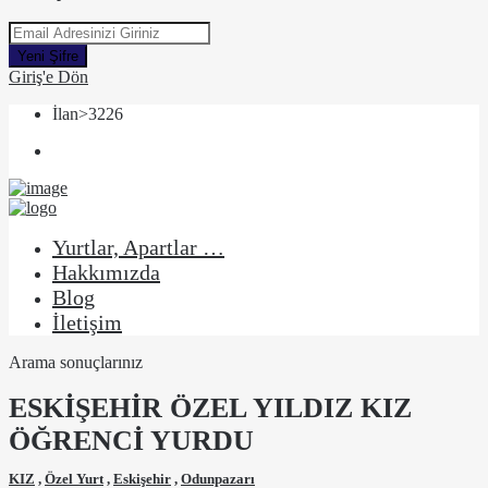
Yeni Şifre
Giriş'e Dön
İlan>3226
Yurtlar, Apartlar …
Hakkımızda
Blog
İletişim
Arama sonuçlarınız
ESKİŞEHİR ÖZEL YILDIZ KIZ
ÖĞRENCİ YURDU
KIZ
,
Özel Yurt
,
Eskişehir
,
Odunpazarı