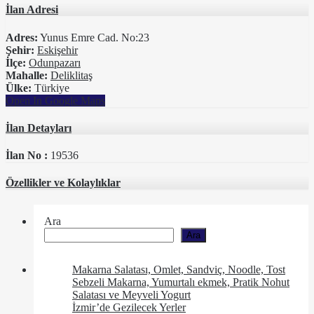
İlan Adresi
Adres:
Yunus Emre Cad. No:23
Şehir:
Eskişehir
İlçe:
Odunpazarı
Mahalle:
Deliklitaş
Ülke:
Türkiye
Open In Google Maps
İlan Detayları
İlan No :
19536
Özellikler ve Kolaylıklar
Ara
Ara
Makarna Salatası, Omlet, Sandviç, Noodle, Tost
Sebzeli Makarna, Yumurtalı ekmek, Pratik Nohut
Salatası ve Meyveli Yogurt
İzmir’de Gezilecek Yerler