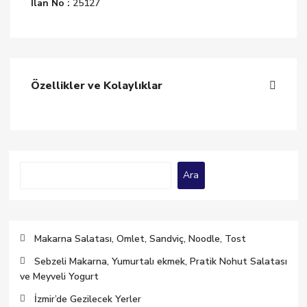
İlan No :
25127
Özellikler ve Kolaylıklar
Ara
Ara
Makarna Salatası, Omlet, Sandviç, Noodle, Tost
Sebzeli Makarna, Yumurtalı ekmek, Pratik Nohut Salatası
ve Meyveli Yogurt
İzmir’de Gezilecek Yerler