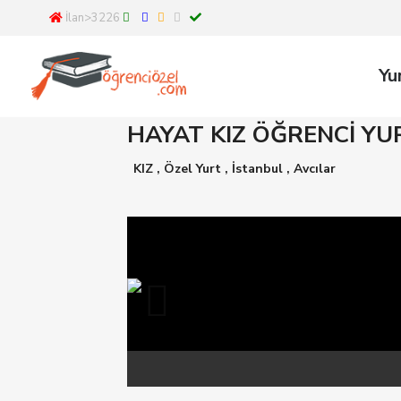
İlan>3226
Yu
HAYAT KIZ ÖĞRENCİ Y
KIZ
,
Özel Yurt
,
İstanbul
,
Avcılar