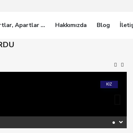
rtlar, Apartlar …
Hakkımızda
Blog
İleti
URDU
KIZ