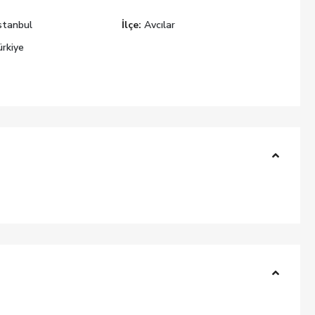
stanbul
İlçe:
Avcılar
rkiye