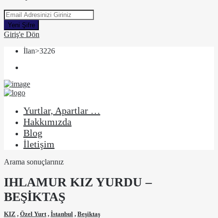
Yeni Şifre
Giriş'e Dön
İlan>3226
Yurtlar, Apartlar …
Hakkımızda
Blog
İletişim
Arama sonuçlarınız
IHLAMUR KIZ YURDU –
BEŞİKTAŞ
KIZ
,
Özel Yurt
,
İstanbul
,
Beşiktaş