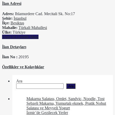
İlan Adresi
Adres:
Ihlamurdere Cad. Mecitali Sk. No:17
Şehir:
İstanbul
İlçe:
Beşiktaş
Mahalle:
Türkali Mahallesi
Ülke:
Türkiye
Open In Google Maps
İlan Detayları
İlan No :
20195
Özellikler ve Kolaylıklar
Ara
Ara
Makarna Salatası, Omlet, Sandviç, Noodle, Tost
Sebzeli Makarna, Yumurtalı ekmek, Pratik Nohut
Salatası ve Meyveli Yogurt
İzmir’de Gezilecek Yerler