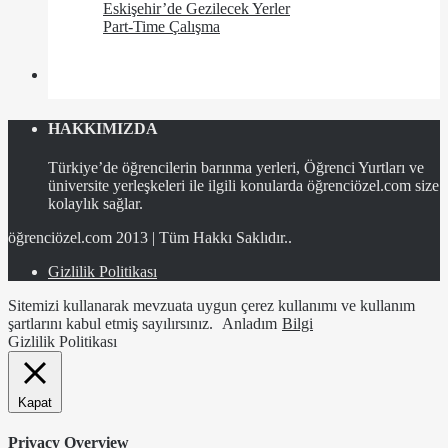
Eskişehir’de Gezilecek Yerler
Part-Time Çalışma
HAKKIMIZDA
Türkiye’de öğrencilerin barınma yerleri, Öğrenci Yurtları ve
üniversite yerleşkeleri ile ilgili konularda öğrenciözel.com size
kolaylık sağlar.
öğrenciözel.com 2013 | Tüm Hakkı Saklıdır..
Gizlilik Politikası
Sitemizi kullanarak mevzuata uygun çerez kullanımı ve kullanım
şartlarını kabul etmiş sayılırsınız.
Anladım
Bilgi
Gizlilik Politikası
Kapat
Privacy Overview