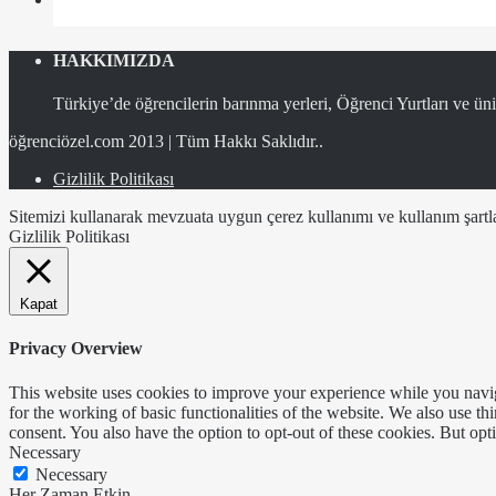
HAKKIMIZDA
Türkiye’de öğrencilerin barınma yerleri, Öğrenci Yurtları ve üniv
öğrenciözel.com 2013 | Tüm Hakkı Saklıdır..
Gizlilik Politikası
Sitemizi kullanarak mevzuata uygun çerez kullanımı ve kullanım şartlar
Gizlilik Politikası
Kapat
Privacy Overview
This website uses cookies to improve your experience while you naviga
for the working of basic functionalities of the website. We also use t
consent. You also have the option to opt-out of these cookies. But op
Necessary
Necessary
Her Zaman Etkin