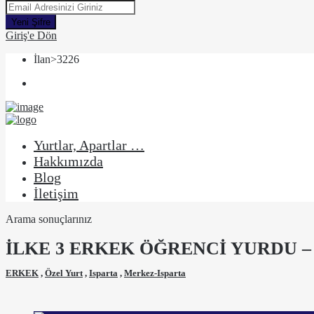
Yeni Şifre
Giriş'e Dön
İlan>3226
Yurtlar, Apartlar …
Hakkımızda
Blog
İletişim
Arama sonuçlarınız
İLKE 3 ERKEK ÖĞRENCİ YURDU –
ERKEK
,
Özel Yurt
,
Isparta
,
Merkez-Isparta