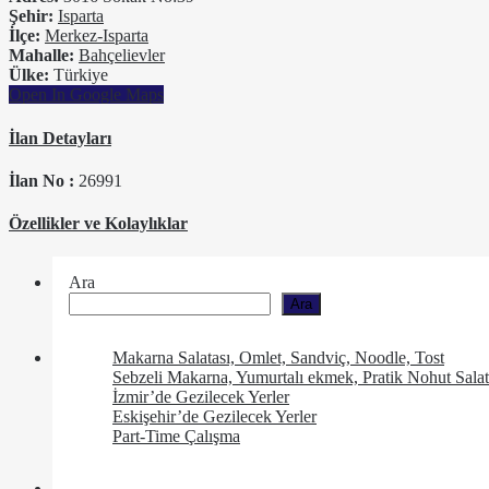
Şehir:
Isparta
İlçe:
Merkez-Isparta
Mahalle:
Bahçelievler
Ülke:
Türkiye
Open In Google Maps
İlan Detayları
İlan No :
26991
Özellikler ve Kolaylıklar
Ara
Ara
Makarna Salatası, Omlet, Sandviç, Noodle, Tost
Sebzeli Makarna, Yumurtalı ekmek, Pratik Nohut Salat
İzmir’de Gezilecek Yerler
Eskişehir’de Gezilecek Yerler
Part-Time Çalışma