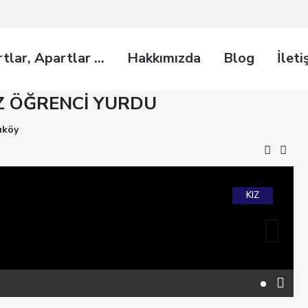
rtlar, Apartlar …
Hakkımızda
Blog
İleti
IZ ÖĞRENCİ YURDU
ıköy
KIZ