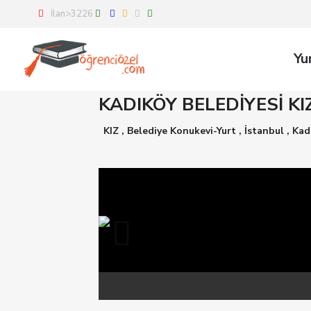
İlan>3226
Yu
KADIKÖY BELEDİYESİ K
KIZ
,
Belediye Konukevi-Yurt
,
İstanbul
,
Kad