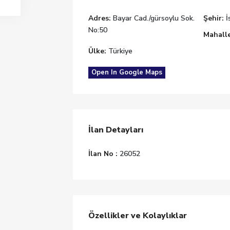
Adres:
Bayar Cad./gürsoylu Sok.
Şehir:
İ
No:50
Mahalle
Ülke:
Türkiye
Open In Google Maps
İlan Detayları
İlan No :
26052
Özellikler ve Kolaylıklar