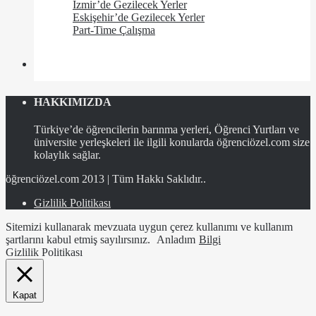
İzmir’de Gezilecek Yerler
Eskişehir’de Gezilecek Yerler
Part-Time Çalışma
HAKKIMIZDA
Türkiye’de öğrencilerin barınma yerleri, Öğrenci Yurtları ve
üniversite yerleşkeleri ile ilgili konularda öğrenciözel.com size
kolaylık sağlar.
öğrenciözel.com 2013 | Tüm Hakkı Saklıdır..
Gizlilik Politikası
Sitemizi kullanarak mevzuata uygun çerez kullanımı ve kullanım
şartlarını kabul etmiş sayılırsınız.
Anladım
Bilgi
Gizlilik Politikası
Kapat