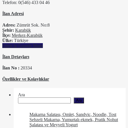
Telefon: 0(546) 433 04 46
İlan Adresi
Adres:
Zümrüt Sok. No:8
Şehir:
Karabük
İlçe:
Merkez-Karabük
Ülke:
Türkiye
Open In Google Maps
İlan Detayları
İlan No :
20334
Özellikler ve Kolaylıklar
Ara
Ara
Makarna Salatası, Omlet, Sandviç, Noodle, Tost
Sebzeli Makarna, Yumurtalı ekmek, Pratik Nohut
Salatası ve Meyveli Yogurt