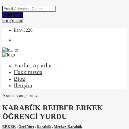
Yeni Şifre
Giriş'e Dön
İlan>3226
Yurtlar, Apartlar …
Hakkımızda
Blog
İletişim
Arama sonuçlarınız
KARABÜK REHBER ERKEK
ÖĞRENCİ YURDU
ERKEK
,
Özel Yurt
,
Karabük
,
Merkez-Karabük