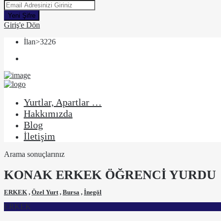
Yeni Şifre
Giriş'e Dön
İlan>3226
Yurtlar, Apartlar …
Hakkımızda
Blog
İletişim
Arama sonuçlarınız
KONAK ERKEK ÖĞRENCİ YURDU
ERKEK
,
Özel Yurt
,
Bursa
,
İnegöl
ERKEK