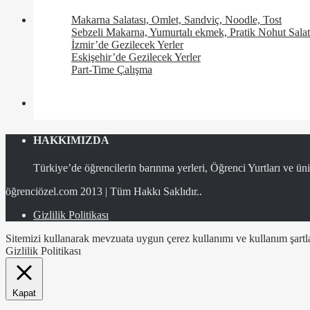
Makarna Salatası, Omlet, Sandviç, Noodle, Tost
Sebzeli Makarna, Yumurtalı ekmek, Pratik Nohut Salat
İzmir’de Gezilecek Yerler
Eskişehir’de Gezilecek Yerler
Part-Time Çalışma
HAKKIMIZDA
Türkiye’de öğrencilerin barınma yerleri, Öğrenci Yurtları ve üniv
öğrenciözel.com 2013 | Tüm Hakkı Saklıdır..
Gizlilik Politikası
Sitemizi kullanarak mevzuata uygun çerez kullanımı ve kullanım şartlar
Gizlilik Politikası
Kapat