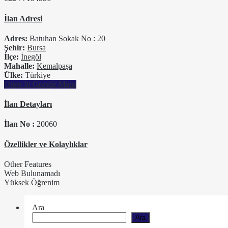
İlan Adresi
Adres:
Batuhan Sokak No : 20
Şehir:
Bursa
İlçe:
İnegöl
Mahalle:
Kemalpaşa
Ülke:
Türkiye
Open In Google Maps
İlan Detayları
İlan No :
20060
Özellikler ve Kolaylıklar
Other Features
Web Bulunamadı
Yüksek Öğrenim
Ara
Ara