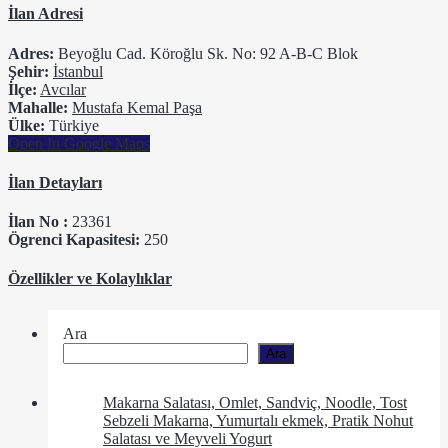
İlan Adresi
Adres:
Beyoğlu Cad. Köroğlu Sk. No: 92 A-B-C Blok
Şehir:
İstanbul
İlçe:
Avcılar
Mahalle:
Mustafa Kemal Paşa
Ülke:
Türkiye
Open In Google Maps
İlan Detayları
İlan No :
23361
Ögrenci Kapasitesi:
250
Özellikler ve Kolaylıklar
Ara
Ara
Makarna Salatası, Omlet, Sandviç, Noodle, Tost
Sebzeli Makarna, Yumurtalı ekmek, Pratik Nohut
Salatası ve Meyveli Yogurt