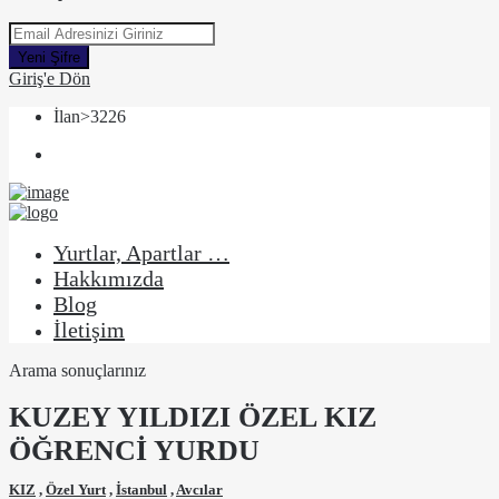
Yeni Şifre
Giriş'e Dön
İlan>3226
Yurtlar, Apartlar …
Hakkımızda
Blog
İletişim
Arama sonuçlarınız
KUZEY YILDIZI ÖZEL KIZ
ÖĞRENCİ YURDU
KIZ
,
Özel Yurt
,
İstanbul
,
Avcılar