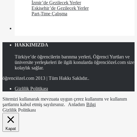
İzmir’de Gezilecek Yerler
Eskişehir’de Gezilecek Yerler
Part-Time Çalışma
HAKKIMIZDA
Türkiye’de öğrencilerin barınma yerleri, Öğrenci Yurtları ve
üniversite yerleşkeleri ile ilgili konularda öğrenciözel.com size
kolaylık sağlar.
öğrenciözel.com 2013 | Tüm Hakkı Saklıdır..
Gizlilik Politikası
Sitemizi kullanarak mevzuata uygun çerez kullanımı ve kullanım
şartlarını kabul etmiş sayılırsınız.
Anladım
Bilgi
Gizlilik Politikası
Kapat