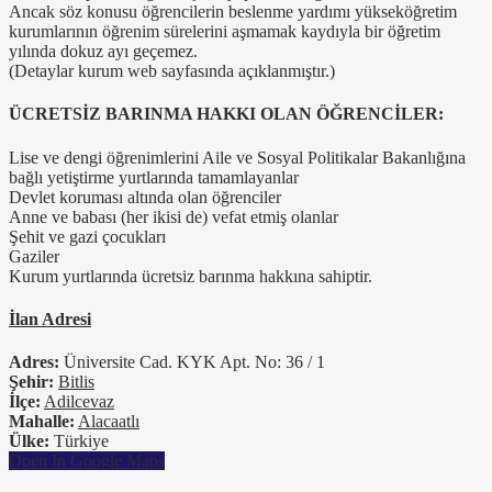
Ancak söz konusu öğrencilerin beslenme yardımı yükseköğretim
kurumlarının öğrenim sürelerini aşmamak kaydıyla bir öğretim
yılında dokuz ayı geçemez.
(Detaylar kurum web sayfasında açıklanmıştır.)
ÜCRETSİZ BARINMA HAKKI OLAN ÖĞRENCİLER:
Lise ve dengi öğrenimlerini Aile ve Sosyal Politikalar Bakanlığına
bağlı yetiştirme yurtlarında tamamlayanlar
Devlet koruması altında olan öğrenciler
Anne ve babası (her ikisi de) vefat etmiş olanlar
Şehit ve gazi çocukları
Gaziler
Kurum yurtlarında ücretsiz barınma hakkına sahiptir.
İlan Adresi
Adres:
Üniversite Cad. KYK Apt. No: 36 / 1
Şehir:
Bitlis
İlçe:
Adilcevaz
Mahalle:
Alacaatlı
Ülke:
Türkiye
Open In Google Maps