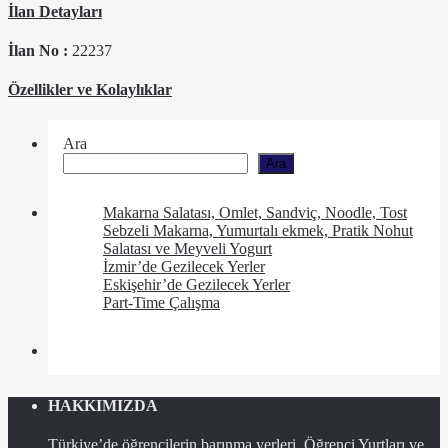
İlan Detayları
İlan No :
22237
Özellikler ve Kolaylıklar
Ara
Ara
Makarna Salatası, Omlet, Sandviç, Noodle, Tost
Sebzeli Makarna, Yumurtalı ekmek, Pratik Nohut
Salatası ve Meyveli Yogurt
İzmir’de Gezilecek Yerler
Eskişehir’de Gezilecek Yerler
Part-Time Çalışma
HAKKIMIZDA
Türkiye’de öğrencilerin barınma yerleri, Öğrenci Yurtları ve