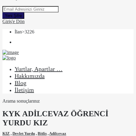
Yeni Şifre
Giriş'e Dön
İlan>3226
Yurtlar, Apartlar …
Hakkımızda
Blog
İletişim
Arama sonuçlarınız
KYK ADİLCEVAZ ÖĞRENCİ
YURDU KIZ
KIZ
,
Devlet Yurdu
,
Bitlis
,
Adilcevaz