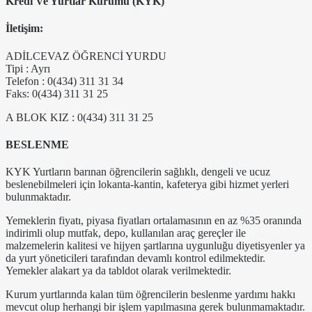
Kredi Ve Yurtlar Kurumu (KYK)
İletişim:
ADİLCEVAZ ÖĞRENCİ YURDU
Tipi : Ayrı
Telefon : 0(434) 311 31 34
Faks: 0(434) 311 31 25
A BLOK KIZ : 0(434) 311 31 25
BESLENME
KYK Yurtların barınan öğrencilerin sağlıklı, dengeli ve ucuz
beslenebilmeleri için lokanta-kantin, kafeterya gibi hizmet yerleri
bulunmaktadır.
Yemeklerin fiyatı, piyasa fiyatları ortalamasının en az %35 oranında
indirimli olup mutfak, depo, kullanılan araç gereçler ile
malzemelerin kalitesi ve hijyen şartlarına uygunluğu diyetisyenler ya
da yurt yöneticileri tarafından devamlı kontrol edilmektedir.
Yemekler alakart ya da tabldot olarak verilmektedir.
Kurum yurtlarında kalan tüm öğrencilerin beslenme yardımı hakkı
mevcut olup herhangi bir işlem yapılmasına gerek bulunmamaktadır.