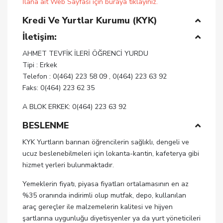
İlana ait Web Sayfası için buraya tıklayınız.
Kredi Ve Yurtlar Kurumu (KYK)
İletişim:
AHMET TEVFİK İLERİ ÖĞRENCİ YURDU
Tipi : Erkek
Telefon : 0(464) 223 58 09 , 0(464) 223 63 92
Faks: 0(464) 223 62 35
A BLOK ERKEK: 0(464) 223 63 92
BESLENME
KYK Yurtların barınan öğrencilerin sağlıklı, dengeli ve
ucuz beslenebilmeleri için lokanta-kantin, kafeterya gibi
hizmet yerleri bulunmaktadır.
Yemeklerin fiyatı, piyasa fiyatları ortalamasının en az
%35 oranında indirimli olup mutfak, depo, kullanılan
araç gereçler ile malzemelerin kalitesi ve hijyen
şartlarına uygunluğu diyetisyenler ya da yurt yöneticileri