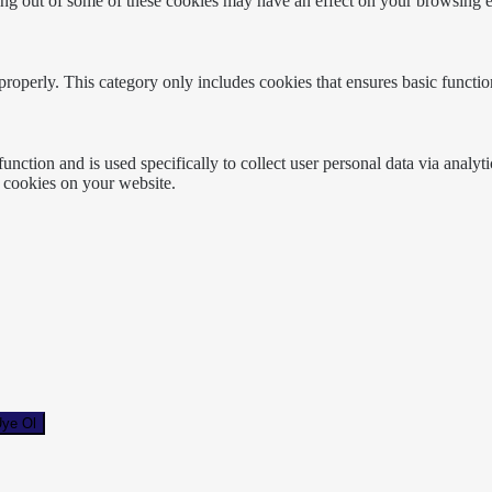
ting out of some of these cookies may have an effect on your browsing 
properly. This category only includes cookies that ensures basic functio
function and is used specifically to collect user personal data via anal
e cookies on your website.
ye Ol