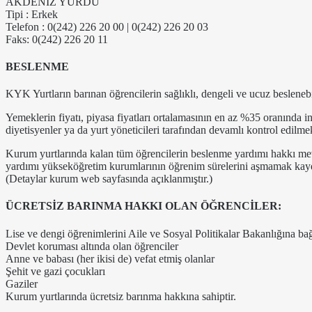
AKDENİZ YURDU
Tipi : Erkek
Telefon : 0(242) 226 20 00 | 0(242) 226 20 03
Faks: 0(242) 226 20 11
BESLENME
KYK Yurtların barınan öğrencilerin sağlıklı, dengeli ve ucuz beslenebi
Yemeklerin fiyatı, piyasa fiyatları ortalamasının en az %35 oranında in
diyetisyenler ya da yurt yöneticileri tarafından devamlı kontrol edilme
Kurum yurtlarında kalan tüm öğrencilerin beslenme yardımı hakkı me
yardımı yükseköğretim kurumlarının öğrenim sürelerini aşmamak kayd
(Detaylar kurum web sayfasında açıklanmıştır.)
ÜCRETSİZ BARINMA HAKKI OLAN ÖĞRENCİLER:
Lise ve dengi öğrenimlerini Aile ve Sosyal Politikalar Bakanlığına bağ
Devlet koruması altında olan öğrenciler
Anne ve babası (her ikisi de) vefat etmiş olanlar
Şehit ve gazi çocukları
Gaziler
Kurum yurtlarında ücretsiz barınma hakkına sahiptir.