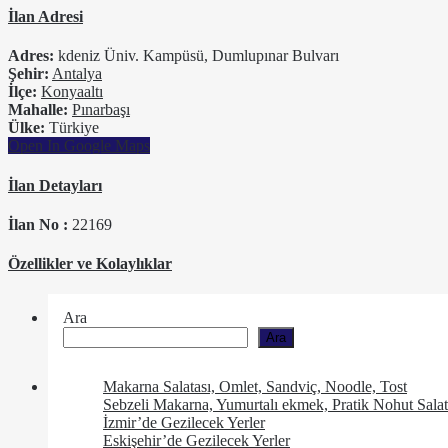
İlan Adresi
Adres:
kdeniz Üniv. Kampüsü, Dumlupınar Bulvarı
Şehir:
Antalya
İlçe:
Konyaaltı
Mahalle:
Pınarbaşı
Ülke:
Türkiye
Open In Google Maps
İlan Detayları
İlan No :
22169
Özellikler ve Kolaylıklar
Ara
Ara
Makarna Salatası, Omlet, Sandviç, Noodle, Tost
Sebzeli Makarna, Yumurtalı ekmek, Pratik Nohut Salat
İzmir’de Gezilecek Yerler
Eskişehir’de Gezilecek Yerler