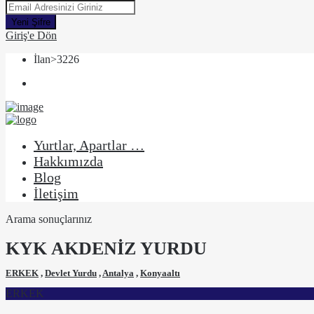
Yeni Şifre
Giriş'e Dön
İlan>3226
Yurtlar, Apartlar …
Hakkımızda
Blog
İletişim
Arama sonuçlarınız
KYK AKDENİZ YURDU
ERKEK
,
Devlet Yurdu
,
Antalya
,
Konyaaltı
ERKEK