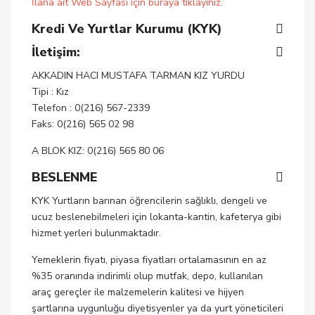
İlana ait Web Sayfası için buraya tıklayınız.
Kredi Ve Yurtlar Kurumu (KYK)
İletişim:
AKKADIN HACI MUSTAFA TARMAN KIZ YURDU
Tipi : Kız
Telefon : 0(216) 567-2339
Faks: 0(216) 565 02 98
A BLOK KIZ: 0(216) 565 80 06
BESLENME
KYK Yurtların barınan öğrencilerin sağlıklı, dengeli ve
ucuz beslenebilmeleri için lokanta-kantin, kafeterya gibi
hizmet yerleri bulunmaktadır.
Yemeklerin fiyatı, piyasa fiyatları ortalamasının en az
%35 oranında indirimli olup mutfak, depo, kullanılan
araç gereçler ile malzemelerin kalitesi ve hijyen
şartlarına uygunluğu diyetisyenler ya da yurt yöneticileri