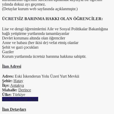
yılında dokuz ayı geçemez.
(Detaylar kurum web sayfasında açıklanmıştır.)
ÜCRETSİZ BARINMA HAKKI OLAN ÖĞRENCİLER:
Lise ve dengi öğrenimlerini Aile ve Sosyal Politikalar Bakanlığına
bağlı yetiştirme yurtlarında tamamlayanlar
Devlet koruması altında olan öğrenciler
Anne ve babası (her ikisi de) vefat etmiş olanlar
Şehit ve gazi çocukları
Gaziler
Kurum yurtlarında ücretsiz barınma hakkına sahiptir.
İlan Adresi
Adres:
Eski İskenderun Yolu Üzeri Yurt Mevkii
Şehir:
Hatay
İlçe:
Antakya
Mahalle:
Derince
Ülke:
Türkiye
Open In Google Maps
İlan Detayları