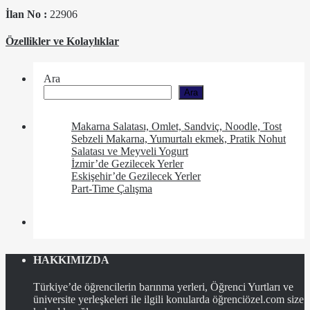
İlan No :
22906
Özellikler ve Kolaylıklar
Ara
Ara
Makarna Salatası, Omlet, Sandviç, Noodle, Tost
Sebzeli Makarna, Yumurtalı ekmek, Pratik Nohut
Salatası ve Meyveli Yogurt
İzmir’de Gezilecek Yerler
Eskişehir’de Gezilecek Yerler
Part-Time Çalışma
HAKKIMIZDA
Türkiye’de öğrencilerin barınma yerleri, Öğrenci Yurtları ve
üniversite yerleşkeleri ile ilgili konularda öğrenciözel.com size