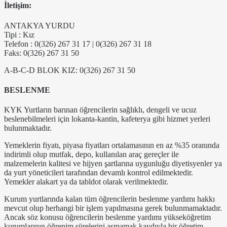
İletişim:
ANTAKYA YURDU
Tipi : Kız
Telefon : 0(326) 267 31 17 | 0(326) 267 31 18
Faks: 0(326) 267 31 50
A-B-C-D BLOK KIZ: 0(326) 267 31 50
BESLENME
KYK Yurtların barınan öğrencilerin sağlıklı, dengeli ve ucuz
beslenebilmeleri için lokanta-kantin, kafeterya gibi hizmet yerleri
bulunmaktadır.
Yemeklerin fiyatı, piyasa fiyatları ortalamasının en az %35 oranında
indirimli olup mutfak, depo, kullanılan araç gereçler ile
malzemelerin kalitesi ve hijyen şartlarına uygunluğu diyetisyenler ya
da yurt yöneticileri tarafından devamlı kontrol edilmektedir.
Yemekler alakart ya da tabldot olarak verilmektedir.
Kurum yurtlarında kalan tüm öğrencilerin beslenme yardımı hakkı
mevcut olup herhangi bir işlem yapılmasına gerek bulunmamaktadır.
Ancak söz konusu öğrencilerin beslenme yardımı yükseköğretim
kurumlarının öğrenim sürelerini aşmamak kaydıyla bir öğretim