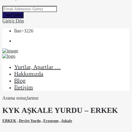
Yeni Şifre
Giriş'e Dön
İlan>3226
Yurtlar, Apartlar …
Hakkımızda
Blog
İletişim
Arama sonuçlarınız
KYK AŞKALE YURDU – ERKEK
ERKEK
,
Devlet Yurdu
,
Erzurum
,
Aşkale