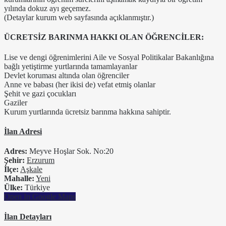
yılında dokuz ayı geçemez.
(Detaylar kurum web sayfasında açıklanmıştır.)
ÜCRETSİZ BARINMA HAKKI OLAN ÖĞRENCİLER:
Lise ve dengi öğrenimlerini Aile ve Sosyal Politikalar Bakanlığına
bağlı yetiştirme yurtlarında tamamlayanlar
Devlet koruması altında olan öğrenciler
Anne ve babası (her ikisi de) vefat etmiş olanlar
Şehit ve gazi çocukları
Gaziler
Kurum yurtlarında ücretsiz barınma hakkına sahiptir.
İlan Adresi
Adres:
Meyve Hoşlar Sok. No:20
Şehir:
Erzurum
İlçe:
Aşkale
Mahalle:
Yeni
Ülke:
Türkiye
Open In Google Maps
İlan Detayları