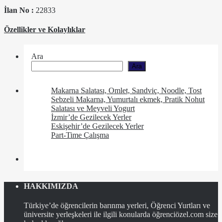
İlan No :
22833
Özellikler ve Kolaylıklar
Ara
Ara
Makarna Salatası, Omlet, Sandviç, Noodle, Tost
Sebzeli Makarna, Yumurtalı ekmek, Pratik Nohut
Salatası ve Meyveli Yogurt
İzmir’de Gezilecek Yerler
Eskişehir’de Gezilecek Yerler
Part-Time Çalışma
HAKKIMIZDA
Türkiye’de öğrencilerin barınma yerleri, Öğrenci Yurtları ve
üniversite yerleşkeleri ile ilgili konularda öğrenciözel.com size