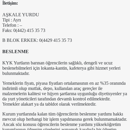
İletişim:
AŞKALE YURDU
Tipi : Ayrı
Telefon : –
Faks: 0(442) 415 35 73
B BLOK ERKEK: 0(4429 415 35 73
BESLENME
KYK Yurtların barınan öğrencilerin sağlıklı, dengeli ve ucuz
beslenebilmeleri için lokanta-kantin, kafeterya gibi hizmet yerleri
bulunmaktadır.
Yemeklerin fiyatı, piyasa fiyatları ortalamasının en az %35 oranında
indirimli olup mutfak, depo, kullanılan araç gereçler ile
malzemelerin kalitesi ve hijyen şartlarına uygunluğu diyetisyenler ya
da yurt yöneticileri tarafından devamlı kontrol edilmektedir.
Yemekler alakart ya da tabldot olarak verilmektedir.
Kurum yurtlarında kalan tüm öğrencilerin beslenme yardımı hakkı
mevcut olup herhangi bir işlem yapılmasına gerek bulunmamaktadır.
Ancak söz konusu öğrencilerin beslenme yardımı yükseköğretim
kurumlarının öğrenim sürelerini aşmamak kaydıyla bir öğretim