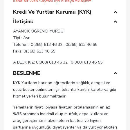
İlana ait Web Sayfası için buraya tıklayınız.
Kredi Ve Yurtlar Kurumu (KYK)
İletişim:
AYANCIK ÖĞRENCİ YURDU
Tipi : Ayrı
Telefon : 0(368) 613 46 32 , 0(368) 613 46 65
Faks: 0(368) 613 46 55
A BLOK KIZ: 0(368) 613 46 32 , 0(368) 613 46 55
BESLENME
KYK Yurtların barınan öğrencilerin sağlıklı, dengeli ve
ucuz beslenebilmeleri için lokanta-kantin, kafeterya gibi
hizmet yerleri bulunmaktadır.
Yemeklerin fiyatı, piyasa fiyatları ortalamasının en az
%35 oranında indirimli olup mutfak, depo, kullanılan
araç gereçler ile malzemelerin kalitesi ve hijyen
şartlarına uygunluğu diyetisyenler ya da yurt yöneticileri