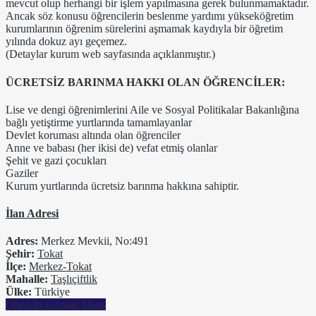
mevcut olup herhangi bir işlem yapılmasına gerek bulunmamaktadır.
Ancak söz konusu öğrencilerin beslenme yardımı yükseköğretim
kurumlarının öğrenim sürelerini aşmamak kaydıyla bir öğretim
yılında dokuz ayı geçemez.
(Detaylar kurum web sayfasında açıklanmıştır.)
ÜCRETSİZ BARINMA HAKKI OLAN ÖĞRENCİLER:
Lise ve dengi öğrenimlerini Aile ve Sosyal Politikalar Bakanlığına
bağlı yetiştirme yurtlarında tamamlayanlar
Devlet koruması altında olan öğrenciler
Anne ve babası (her ikisi de) vefat etmiş olanlar
Şehit ve gazi çocukları
Gaziler
Kurum yurtlarında ücretsiz barınma hakkına sahiptir.
İlan Adresi
Adres:
Merkez Mevkii, No:491
Şehir:
Tokat
İlçe:
Merkez-Tokat
Mahalle:
Taşlıçiftlik
Ülke:
Türkiye
Open In Google Maps