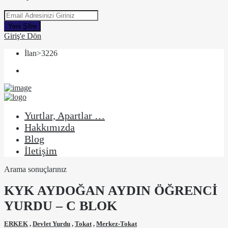
Yeni Şifre
Giriş'e Dön
İlan>3226
Yurtlar, Apartlar …
Hakkımızda
Blog
İletişim
Arama sonuçlarınız
KYK AYDOĞAN AYDIN ÖĞRENCİ
YURDU – C BLOK
ERKEK
,
Devlet Yurdu
,
Tokat
,
Merkez-Tokat