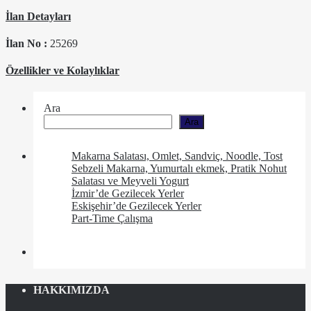
İlan Detayları
İlan No :
25269
Özellikler ve Kolaylıklar
Ara
Ara
Makarna Salatası, Omlet, Sandviç, Noodle, Tost
Sebzeli Makarna, Yumurtalı ekmek, Pratik Nohut
Salatası ve Meyveli Yogurt
İzmir’de Gezilecek Yerler
Eskişehir’de Gezilecek Yerler
Part-Time Çalışma
HAKKIMIZDA