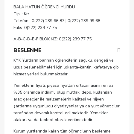
BALA HATUN ÖĞRENCİ YURDU
Tipi : Kız
Telefon : 0(222) 239 66 87 | 0(222) 239 99 68
Faks: 0(222) 239 77 75
A-B-C-D-E-F BLOK KIZ: 0(222) 239 77 75
BESLENME
KYK Yurtların barınan öğrencilerin sağlıklı, dengeli ve
ucuz beslenebilmeleri için lokanta-kantin, kafeterya gibi
hizmet yerleri bulunmaktadır.
Yemeklerin fiyatı, piyasa fiyatları ortalamasının en az
%35 oranında indirimli olup mutfak, depo, kullanılan
araç gereçler ile malzemelerin kalitesi ve hijyen
şartlarına uygunluğu diyetisyenler ya da yurt yöneticileri
tarafından devamlı kontrol edilmektedir. Yemekler
alakart ya da tabldot olarak verilmektedir.
Kurum yurtlarında kalan tüm öğrencilerin beslenme