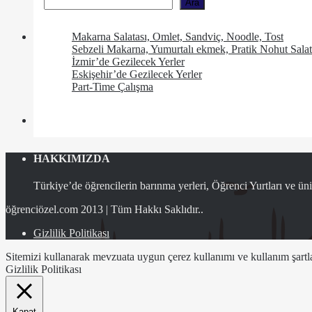
Ara
Makarna Salatası, Omlet, Sandviç, Noodle, Tost
Sebzeli Makarna, Yumurtalı ekmek, Pratik Nohut Salat
İzmir’de Gezilecek Yerler
Eskişehir’de Gezilecek Yerler
Part-Time Çalışma
HAKKIMIZDA
Türkiye’de öğrencilerin barınma yerleri, Öğrenci Yurtları ve üniv
öğrenciözel.com 2013 | Tüm Hakkı Saklıdır..
Gizlilik Politikası
Sitemizi kullanarak mevzuata uygun çerez kullanımı ve kullanım şartlar
Gizlilik Politikası
Kapat