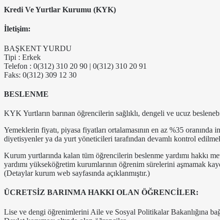
Kredi Ve Yurtlar Kurumu (KYK)
İletişim:
BAŞKENT YURDU
Tipi : Erkek
Telefon : 0(312) 310 20 90 | 0(312) 310 20 91
Faks: 0(312) 309 12 30
BESLENME
KYK Yurtların barınan öğrencilerin sağlıklı, dengeli ve ucuz beslenebi
Yemeklerin fiyatı, piyasa fiyatları ortalamasının en az %35 oranında in
diyetisyenler ya da yurt yöneticileri tarafından devamlı kontrol edilme
Kurum yurtlarında kalan tüm öğrencilerin beslenme yardımı hakkı me
yardımı yükseköğretim kurumlarının öğrenim sürelerini aşmamak kayd
(Detaylar kurum web sayfasında açıklanmıştır.)
ÜCRETSİZ BARINMA HAKKI OLAN ÖĞRENCİLER:
Lise ve dengi öğrenimlerini Aile ve Sosyal Politikalar Bakanlığına bağ