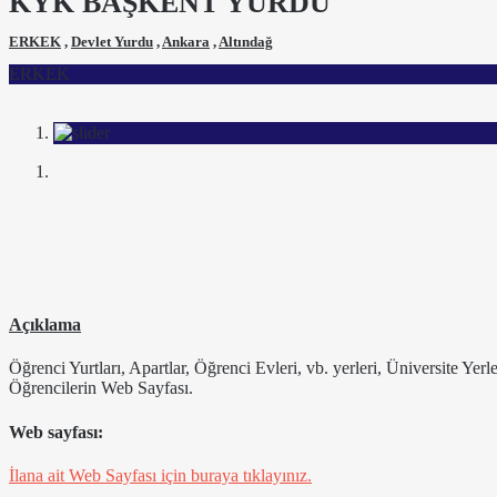
KYK BAŞKENT YURDU
ERKEK
,
Devlet Yurdu
,
Ankara
,
Altındağ
ERKEK
Açıklama
Öğrenci Yurtları, Apartlar, Öğrenci Evleri, vb. yerleri, Üniversite Yer
Öğrencilerin Web Sayfası.
Web sayfası:
İlana ait Web Sayfası için buraya tıklayınız.