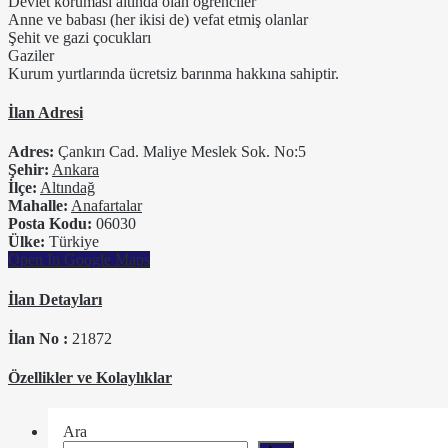
Devlet koruması altında olan öğrenciler
Anne ve babası (her ikisi de) vefat etmiş olanlar
Şehit ve gazi çocukları
Gaziler
Kurum yurtlarında ücretsiz barınma hakkına sahiptir.
İlan Adresi
Adres:
Çankırı Cad. Maliye Meslek Sok. No:5
Şehir:
Ankara
İlçe:
Altındağ
Mahalle:
Anafartalar
Posta Kodu:
06030
Ülke:
Türkiye
Open In Google Maps
İlan Detayları
İlan No :
21872
Özellikler ve Kolaylıklar
Ara