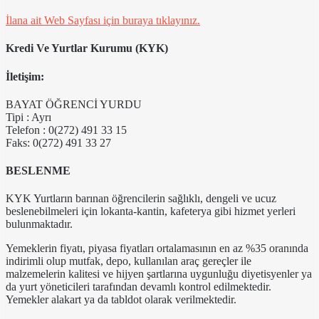
İlana ait Web Sayfası için buraya tıklayınız.
Kredi Ve Yurtlar Kurumu (KYK)
İletişim:
BAYAT ÖĞRENCİ YURDU
Tipi : Ayrı
Telefon : 0(272) 491 33 15
Faks: 0(272) 491 33 27
BESLENME
KYK Yurtların barınan öğrencilerin sağlıklı, dengeli ve ucuz
beslenebilmeleri için lokanta-kantin, kafeterya gibi hizmet yerleri
bulunmaktadır.
Yemeklerin fiyatı, piyasa fiyatları ortalamasının en az %35 oranında
indirimli olup mutfak, depo, kullanılan araç gereçler ile
malzemelerin kalitesi ve hijyen şartlarına uygunluğu diyetisyenler ya
da yurt yöneticileri tarafından devamlı kontrol edilmektedir.
Yemekler alakart ya da tabldot olarak verilmektedir.