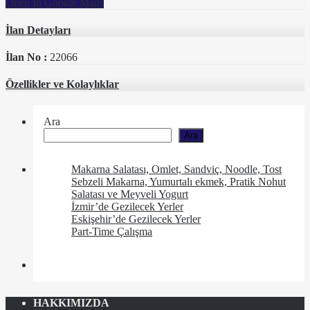
Open In Google Maps
İlan Detayları
İlan No :
22066
Özellikler ve Kolaylıklar
Ara
Ara
Makarna Salatası, Omlet, Sandviç, Noodle, Tost
Sebzeli Makarna, Yumurtalı ekmek, Pratik Nohut
Salatası ve Meyveli Yogurt
İzmir’de Gezilecek Yerler
Eskişehir’de Gezilecek Yerler
Part-Time Çalışma
HAKKIMIZDA