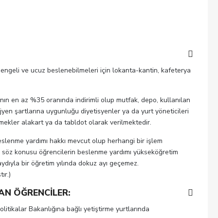
 dengeli ve ucuz beslenebilmeleri için lokanta-kantin, kafeterya
sının en az %35 oranında indirimli olup mutfak, depo, kullanılan
ijyen şartlarına uygunluğu diyetisyenler ya da yurt yöneticileri
mekler alakart ya da tabldot olarak verilmektedir.
eslenme yardımı hakkı mevcut olup herhangi bir işlem
 söz konusu öğrencilerin beslenme yardımı yükseköğretim
ydıyla bir öğretim yılında dokuz ayı geçemez.
ır.)
AN ÖĞRENCİLER:
olitikalar Bakanlığına bağlı yetiştirme yurtlarında