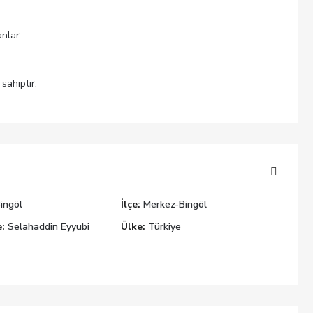
anlar
sahiptir.
ingöl
İlçe:
Merkez-Bingöl
:
Selahaddin Eyyubi
Ülke:
Türkiye