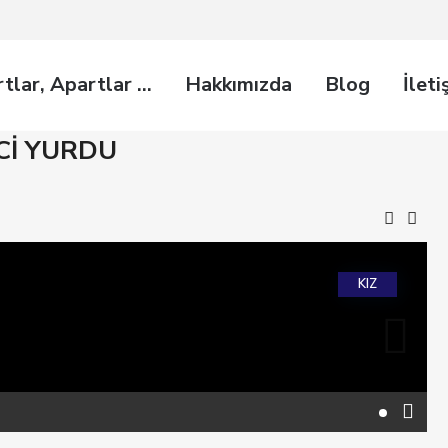
rtlar, Apartlar …
Hakkımızda
Blog
İleti
Cİ YURDU
KIZ