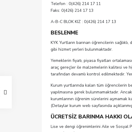
Telefon : 0(426) 214 17 11
Faks: 0(426) 214 17 13
A-B-C BLOK KIZ : 0(426) 214 17 13
BESLENME
KYK Yurtların barınan öğrencilerin sağlıklı,
gibi hizmet yerleri bulunmaktadır.
Yemeklerin fiyatı, piyasa fiyatları ortalama
araç gereçler ile malzemelerin kalitesi ve h
tarafından devamlı kontrol edilmektedir. Ye
Kurum yurtlarında kalan tüm öğrencilerin b
yapılmasına gerek bulunmamaktadır. Ancak
kurumlarının öğrenim sürelerini aşmamak ka
(Detaylar kurum web sayfasında açıklanmışt
ÜCRETSİZ BARINMA HAKKI OL
Lise ve dengi öğrenimlerini Aile ve Sosyal P