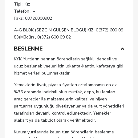
Tipi : Kız
Telefon : –
Faks: 03726000982
A-G BLOK (SEZGİN GÜLŞEN BLOĞU) KIZ: 0(372) 600 09
83(Müdür) , 0(372) 600 09 82
BESLENME
KYK Yurtların barınan öğrencilerin sağlıklı, dengeli ve
ucuz beslenebilmeleri için lokanta-kantin, kafeterya gibi
hizmet yerleri bulunmaktadır.
Yemeklerin fiyatı, piyasa fiyatları ortalamasının en az
%35 oranında indirimli olup mutfak, depo, kullanılan
araç gereçler ile malzemelerin kalitesi ve hijyen
şartlarına uygunluğu diyetisyenler ya da yurt yöneticileri
tarafından devamlı kontrol edilmektedir. Yemekler
alakart ya da tabldot olarak verilmektedir.
Kurum yurtlarında kalan tüm öğrencilerin beslenme