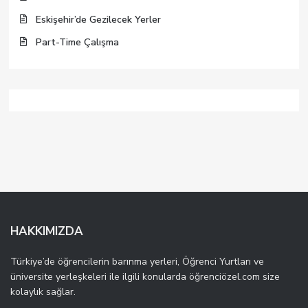
Eskişehir’de Gezilecek Yerler
Part-Time Çalışma
HAKKIMIZDA
Türkiye’de öğrencilerin barınma yerleri, Öğrenci Yurtları ve
üniversite yerleşkeleri ile ilgili konularda öğrenciözel.com size
kolaylık sağlar.