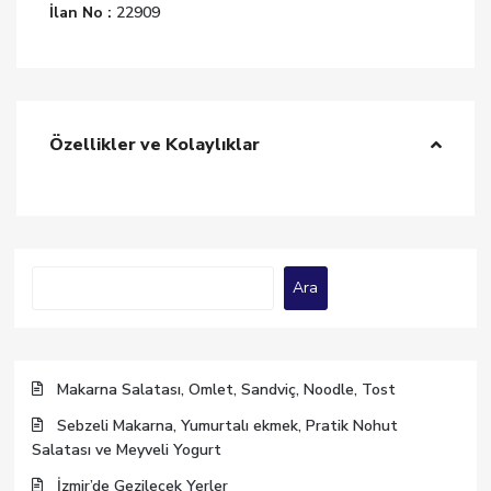
İlan No :
22909
Özellikler ve Kolaylıklar
Ara
Ara
Makarna Salatası, Omlet, Sandviç, Noodle, Tost
Sebzeli Makarna, Yumurtalı ekmek, Pratik Nohut
Salatası ve Meyveli Yogurt
İzmir’de Gezilecek Yerler