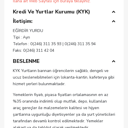
İlana ait Web Sayfası için buraya tıklayınız.
Kredi Ve Yurtlar Kurumu (KYK)
İletişim:
EĞİRDİR YURDU
Tipi : Ayrı
Telefon : 0(246) 311 35 93 | 0(246) 311 35 94
Faks: 0(246) 311 42 04
BESLENME
KYK Yurtların barınan öğrencilerin sağlıklı, dengeli ve
ucuz beslenebilmeleri için lokanta-kantin, kafeterya gibi
hizmet yerleri bulunmaktadır.
Yemeklerin fiyatı, piyasa fiyatları ortalamasının en az
%35 oranında indirimli olup mutfak, depo, kullanılan
araç gereçler ile malzemelerin kalitesi ve hijyen
şartlarına uygunluğu diyetisyenler ya da yurt yöneticileri
tarafından devamlı kontrol edilmektedir. Yemekler
alakart ya da tabldot olarak verilmektedir.