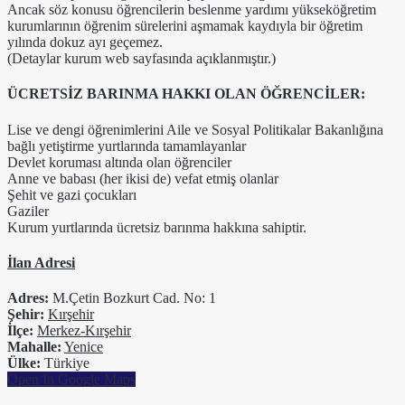
Ancak söz konusu öğrencilerin beslenme yardımı yükseköğretim
kurumlarının öğrenim sürelerini aşmamak kaydıyla bir öğretim
yılında dokuz ayı geçemez.
(Detaylar kurum web sayfasında açıklanmıştır.)
ÜCRETSİZ BARINMA HAKKI OLAN ÖĞRENCİLER:
Lise ve dengi öğrenimlerini Aile ve Sosyal Politikalar Bakanlığına
bağlı yetiştirme yurtlarında tamamlayanlar
Devlet koruması altında olan öğrenciler
Anne ve babası (her ikisi de) vefat etmiş olanlar
Şehit ve gazi çocukları
Gaziler
Kurum yurtlarında ücretsiz barınma hakkına sahiptir.
İlan Adresi
Adres:
M.Çetin Bozkurt Cad. No: 1
Şehir:
Kırşehir
İlçe:
Merkez-Kırşehir
Mahalle:
Yenice
Ülke:
Türkiye
Open In Google Maps