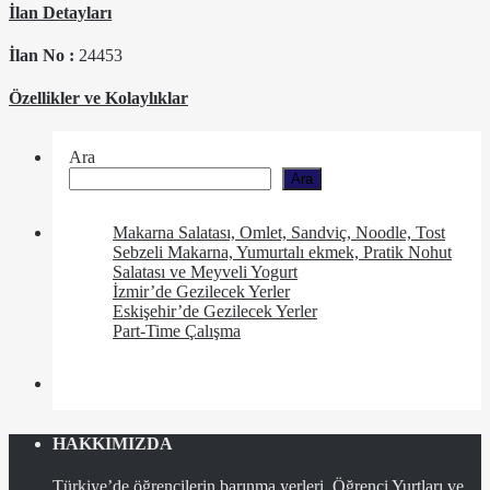
İlan Detayları
İlan No :
24453
Özellikler ve Kolaylıklar
Ara
Ara
Makarna Salatası, Omlet, Sandviç, Noodle, Tost
Sebzeli Makarna, Yumurtalı ekmek, Pratik Nohut
Salatası ve Meyveli Yogurt
İzmir’de Gezilecek Yerler
Eskişehir’de Gezilecek Yerler
Part-Time Çalışma
HAKKIMIZDA
Türkiye’de öğrencilerin barınma yerleri, Öğrenci Yurtları ve