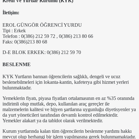
Kredi Ve Yurtlar Kurumu (KYK)
İletişim:
EROL GÜNGÖR ÖĞRENCİ YURDU
Tipi : Erkek
Telefon : 0(386) 212 59 72 , 0(386) 213 80 66
Faks: 0(386)213 80 68
D-E BLOK ERKEK: 0(386) 212 59 70
BESLENME
KYK Yurtların barınan öğrencilerin sağlıklı, dengeli ve ucuz
beslenebilmeleri için lokanta-kantin, kafeterya gibi hizmet yerleri
bulunmaktadır.
Yemeklerin fiyatı, piyasa fiyatları ortalamasının en az %35 oranında
indirimli olup mutfak, depo, kullanılan araç gereçler ile
malzemelerin kalitesi ve hijyen şartlarına uygunluğu diyetisyenler ya
da yurt yöneticileri tarafından devamlı kontrol edilmektedir.
Yemekler alakart ya da tabldot olarak verilmektedir.
Kurum yurtlarında kalan tüm öğrencilerin beslenme yardımı hakkı
mevcut olup herhangi bir işlem yapılmasına gerek bulunmamaktadır.