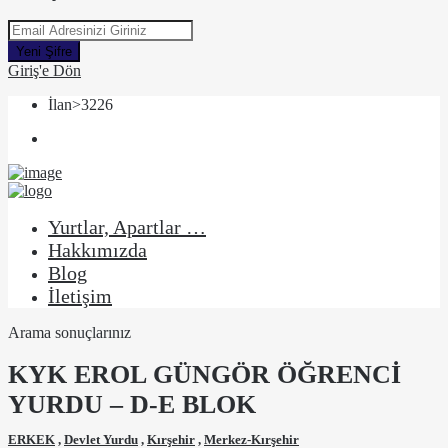
Yeni Şifre
Giriş'e Dön
İlan>3226
Yurtlar, Apartlar …
Hakkımızda
Blog
İletişim
Arama sonuçlarınız
KYK EROL GÜNGÖR ÖĞRENCİ
YURDU – D-E BLOK
ERKEK
,
Devlet Yurdu
,
Kırşehir
,
Merkez-Kırşehir