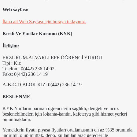
Web sayfası:
İlana ait Web Sayfası için buraya tıklayınız.
Kredi Ve Yurtlar Kurumu (KYK)
İletişim:
ERZURUM-ALVARLI EFE ÖĞRENCİ YURDU
Tipi : Kız
Telefon : 0(442) 236 14 02
Faks: 0(442) 236 14 19
A-B-C-D BLOK KIZ: 0(442) 236 14 19
BESLENME
KYK Yurtların barınan öğrencilerin sağlıklı, dengeli ve ucuz
beslenebilmeleri için lokanta-kantin, kafeterya gibi hizmet yerleri
bulunmaktadır.
Yemeklerin fiyatı, piyasa fiyatları ortalamasının en az %35 oranında
indirimli olup mutfak, depo, kullanılan araç gereçler ile