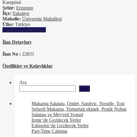
Kampüsü
Şehir:
Erzurum
İlçe:
Yakutiye
Mahalle:
Üniversite Mahallesi
Ülke:
Türkiye
Open In Google Maps
İlan Detayları
İlan No :
22831
Özellikler ve Kolaylıklar
Ara
Ara
Makarna Salatası, Omlet, Sandviç, Noodle, Tost
Sebzeli Makarna, Yumurtalı ekmek, Pratik Nohut
Salatası ve Meyveli Yogurt
İzmir’de Gezilecek Yerler
Eskişehir’de Gezilecek Yerler
Part-Time Çalışma