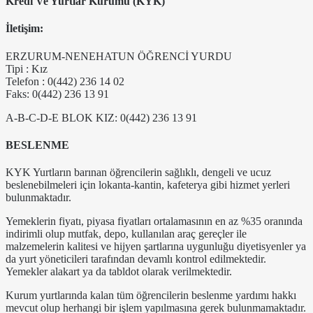
Kredi Ve Yurtlar Kurumu (KYK)
İletişim:
ERZURUM-NENEHATUN ÖĞRENCİ YURDU
Tipi : Kız
Telefon : 0(442) 236 14 02
Faks: 0(442) 236 13 91
A-B-C-D-E BLOK KIZ: 0(442) 236 13 91
BESLENME
KYK Yurtların barınan öğrencilerin sağlıklı, dengeli ve ucuz
beslenebilmeleri için lokanta-kantin, kafeterya gibi hizmet yerleri
bulunmaktadır.
Yemeklerin fiyatı, piyasa fiyatları ortalamasının en az %35 oranında
indirimli olup mutfak, depo, kullanılan araç gereçler ile
malzemelerin kalitesi ve hijyen şartlarına uygunluğu diyetisyenler ya
da yurt yöneticileri tarafından devamlı kontrol edilmektedir.
Yemekler alakart ya da tabldot olarak verilmektedir.
Kurum yurtlarında kalan tüm öğrencilerin beslenme yardımı hakkı
mevcut olup herhangi bir işlem yapılmasına gerek bulunmamaktadır.