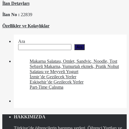
İlan Detayları
İlan No :
22839
Özellikler ve Kolaylıklar
Ara
Ara
Makarna Salatası, Omlet, Sandviç, Noodle, Tost
Sebzeli Makarna, Yumurtalı ekmek, Pratik Nohut
Salatası ve Meyveli Yogurt
İzmir’de Gezilecek Yerler
Eskişehir’de Gezilecek Yerler
Part-Time Çalışma
HAKKIMIZDA
Türkiye’de öğrencilerin barınma yerleri, Öğrenci Yurtları ve