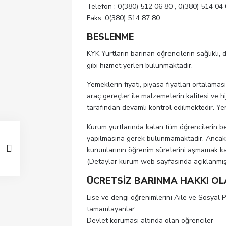
Telefon : 0(380) 512 06 80 , 0(380) 514 04
Faks: 0(380) 514 87 80
BESLENME
KYK Yurtların barınan öğrencilerin sağlıklı,
gibi hizmet yerleri bulunmaktadır.
Yemeklerin fiyatı, piyasa fiyatları ortalama
araç gereçler ile malzemelerin kalitesi ve h
tarafından devamlı kontrol edilmektedir. Ye
Kurum yurtlarında kalan tüm öğrencilerin b
yapılmasına gerek bulunmamaktadır. Ancak
kurumlarının öğrenim sürelerini aşmamak ka
(Detaylar kurum web sayfasında açıklanmışt
ÜCRETSİZ BARINMA HAKKI OL
Lise ve dengi öğrenimlerini Aile ve Sosyal P
tamamlayanlar
Devlet koruması altında olan öğrenciler