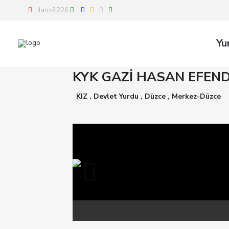
İlan>3226
Yu
KYK GAZİ HASAN EFEN
KIZ
,
Devlet Yurdu
,
Düzce
,
Merkez-Düzce