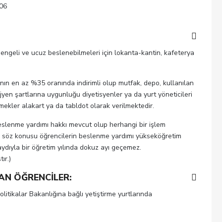
 06
 dengeli ve ucuz beslenebilmeleri için lokanta-kantin, kafeterya
sının en az %35 oranında indirimli olup mutfak, depo, kullanılan
ijyen şartlarına uygunluğu diyetisyenler ya da yurt yöneticileri
mekler alakart ya da tabldot olarak verilmektedir.
eslenme yardımı hakkı mevcut olup herhangi bir işlem
 söz konusu öğrencilerin beslenme yardımı yükseköğretim
ydıyla bir öğretim yılında dokuz ayı geçemez.
ır.)
AN ÖĞRENCİLER:
olitikalar Bakanlığına bağlı yetiştirme yurtlarında