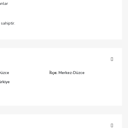
anlar
sahiptir.
Düzce
İlçe:
Merkez-Düzce
rkiye