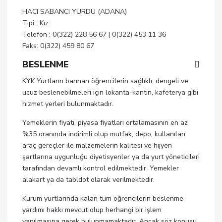
HACI SABANCI YURDU (ADANA)
Tipi : Kız
Telefon : 0(322) 228 56 67 | 0(322) 453 11 36
Faks: 0(322) 459 80 67
BESLENME
KYK Yurtların barınan öğrencilerin sağlıklı, dengeli ve
ucuz beslenebilmeleri için lokanta-kantin, kafeterya gibi
hizmet yerleri bulunmaktadır.
Yemeklerin fiyatı, piyasa fiyatları ortalamasının en az
%35 oranında indirimli olup mutfak, depo, kullanılan
araç gereçler ile malzemelerin kalitesi ve hijyen
şartlarına uygunluğu diyetisyenler ya da yurt yöneticileri
tarafından devamlı kontrol edilmektedir. Yemekler
alakart ya da tabldot olarak verilmektedir.
Kurum yurtlarında kalan tüm öğrencilerin beslenme
yardımı hakkı mevcut olup herhangi bir işlem
yapılmasına gerek bulunmamaktadır. Ancak söz konusu