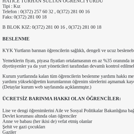
HATİCE TURHAN SULTAN ÖĞRENCİ YURDU
Tipi : Kız
Telefon : 0(372) 257 60 32 , 0(372) 281 00 16
Faks: 0(372) 281 00 18
B BLOK KIZ: 0(372) 281 00 16 , 0(372) 281 00 18
BESLENME
KYK Yurtların barınan öğrencilerin sağlıklı, dengeli ve ucuz beslenebi
Yemeklerin fiyatı, piyasa fiyatları ortalamasının en az %35 oranında in
diyetisyenler ya da yurt yöneticileri tarafından devamlı kontrol edilme
Kurum yurtlarında kalan tüm öğrencilerin beslenme yardımı hakkı me
yardımı yükseköğretim kurumlarının öğrenim sürelerini aşmamak kayd
(Detaylar kurum web sayfasında açıklanmıştır.)
ÜCRETSİZ BARINMA HAKKI OLAN ÖĞRENCİLER:
Lise ve dengi öğrenimlerini Aile ve Sosyal Politikalar Bakanlığına bağ
Devlet koruması altında olan öğrenciler
Anne ve babası (her ikisi de) vefat etmiş olanlar
Şehit ve gazi çocukları
Gaziler