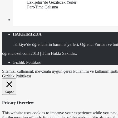
Eskişehir’de Gezilecek Yerler
Part-Time Çalışma
HAKKIMIZDA
Türkiye’de öğrencilerin barınma yerleri, Öğrenci Yurtları ve üniv
öğrenciözel.com 2013 | Tüm Hakkı Saklıdır..
Gizlilik Politikası
Sitemizi kullanarak mevzuata uygun çerez kullanımı ve kullanım şartlar
Gizlilik Politikası
Kapat
Privacy Overview
This website uses cookies to improve your experience while you naviga
for the working of basic functionalities of the website. We also use t