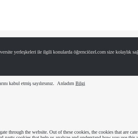
ersite yerleşkeleri ile ilgili konularda öğrenciözel.com size kolaylık sağ
ını kabul etmiş sayılırsınız.
Anladım
Bilgi
te through the website. Out of these cookies, the cookies that are cate
hird-party cookies that help us analyze and understand how you use this