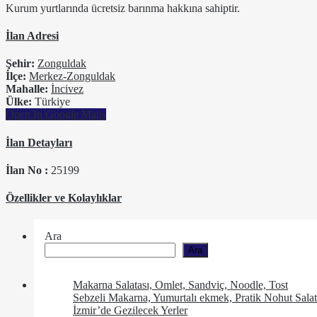
Kurum yurtlarında ücretsiz barınma hakkına sahiptir.
İlan Adresi
Şehir:
Zonguldak
İlçe:
Merkez-Zonguldak
Mahalle:
İncivez
Ülke:
Türkiye
Open In Google Maps
İlan Detayları
İlan No :
25199
Özellikler ve Kolaylıklar
Ara
Ara
Makarna Salatası, Omlet, Sandviç, Noodle, Tost
Sebzeli Makarna, Yumurtalı ekmek, Pratik Nohut Salat
İzmir’de Gezilecek Yerler