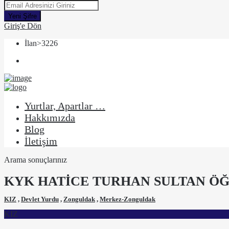
Yeni Şifre
Giriş'e Dön
İlan>3226
Yurtlar, Apartlar …
Hakkımızda
Blog
İletişim
Arama sonuçlarınız
KYK HATİCE TURHAN SULTAN ÖĞ
KIZ
,
Devlet Yurdu
,
Zonguldak
,
Merkez-Zonguldak
KIZ