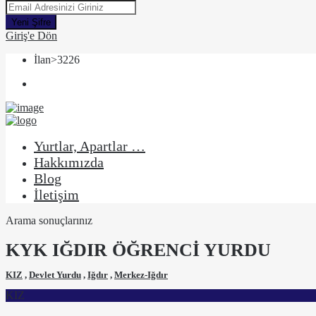
Yeni Şifre
Giriş'e Dön
İlan>3226
Yurtlar, Apartlar …
Hakkımızda
Blog
İletişim
Arama sonuçlarınız
KYK IĞDIR ÖĞRENCİ YURDU
KIZ
,
Devlet Yurdu
,
Iğdır
,
Merkez-Iğdır
KIZ