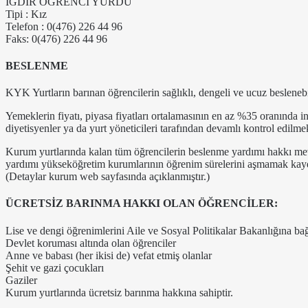
IĞDIR ÖĞRENCİ YURDU
Tipi : Kız
Telefon : 0(476) 226 44 96
Faks: 0(476) 226 44 96
BESLENME
KYK Yurtların barınan öğrencilerin sağlıklı, dengeli ve ucuz beslenebi
Yemeklerin fiyatı, piyasa fiyatları ortalamasının en az %35 oranında in
diyetisyenler ya da yurt yöneticileri tarafından devamlı kontrol edilme
Kurum yurtlarında kalan tüm öğrencilerin beslenme yardımı hakkı me
yardımı yükseköğretim kurumlarının öğrenim sürelerini aşmamak kayd
(Detaylar kurum web sayfasında açıklanmıştır.)
ÜCRETSİZ BARINMA HAKKI OLAN ÖĞRENCİLER:
Lise ve dengi öğrenimlerini Aile ve Sosyal Politikalar Bakanlığına bağ
Devlet koruması altında olan öğrenciler
Anne ve babası (her ikisi de) vefat etmiş olanlar
Şehit ve gazi çocukları
Gaziler
Kurum yurtlarında ücretsiz barınma hakkına sahiptir.