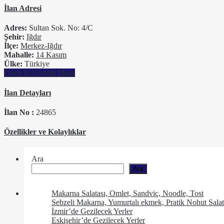
İlan Adresi
Adres:
Sultan Sok. No: 4/C
Şehir:
Iğdır
İlçe:
Merkez-Iğdır
Mahalle:
14 Kasım
Ülke:
Türkiye
Open In Google Maps
İlan Detayları
İlan No :
24865
Özellikler ve Kolaylıklar
Ara
Ara
Makarna Salatası, Omlet, Sandviç, Noodle, Tost
Sebzeli Makarna, Yumurtalı ekmek, Pratik Nohut Salat
İzmir’de Gezilecek Yerler
Eskişehir’de Gezilecek Yerler