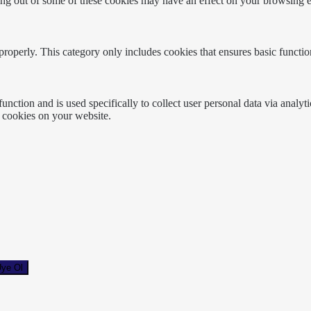
ting out of some of these cookies may have an effect on your browsing 
properly. This category only includes cookies that ensures basic functio
function and is used specifically to collect user personal data via anal
e cookies on your website.
ye Ol