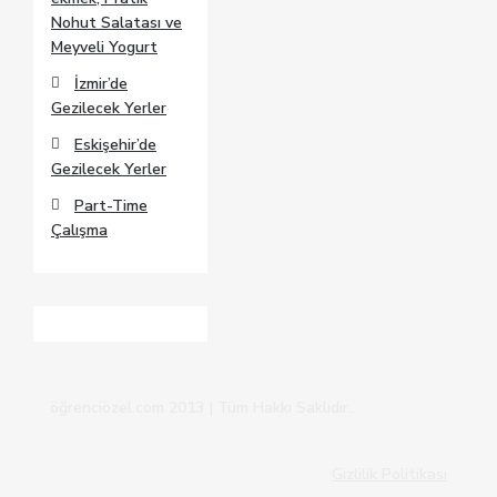
Nohut Salatası ve
Meyveli Yogurt
İzmir’de
Gezilecek Yerler
Eskişehir’de
Gezilecek Yerler
Part-Time
Çalışma
öğrenciözel.com 2013 | Tüm Hakkı Saklıdır..
Gizlilik Politikası