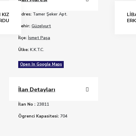
 KIZ
LİB
Adres:
Tamer Şeker Apt.
RDU
ERK
Şehir:
Güzelyurt
İlçe:
İsmet Paşa
Ülke:
K.K.T.C.
Open In Google Maps
İlan Detayları
İlan No :
23811
Ögrenci Kapasitesi:
704