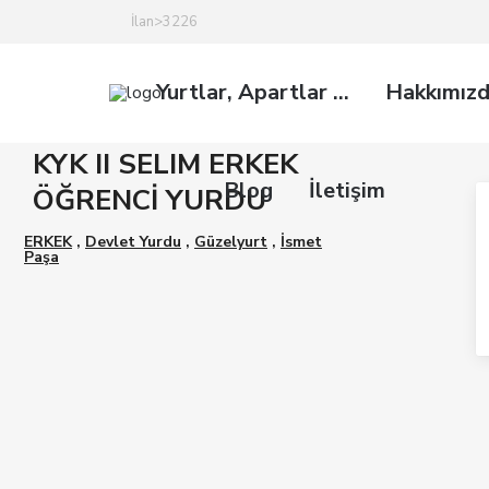
İlan>3226
Yurtlar, Apartlar …
Hakkımız
KYK II SELIM ERKEK
Blog
İletişim
ÖĞRENCİ YURDU
ERKEK
,
Devlet Yurdu
,
Güzelyurt
,
İsmet
Paşa