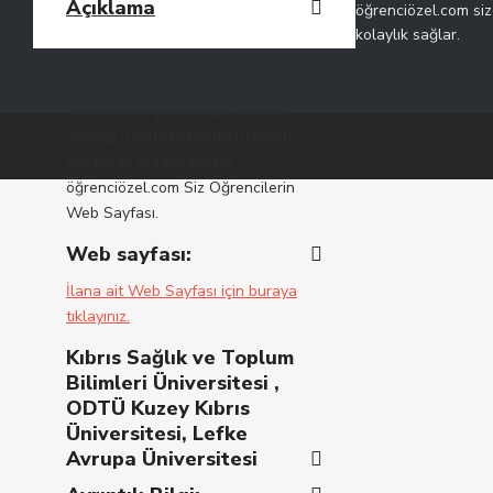
Açıklama
öğrenciözel.com siz
kolaylık sağlar.
Öğrenci Yurtları, Apartlar, Öğrenci
Evleri, vb. yerleri, Üniversite
Yerleşkeleri çevresinde istenen
yarıçap uzaklıkta Harita üzerinde
çok kolay ara bul listele.
öğrenciözel.com Siz Öğrencilerin
Web Sayfası.
Web sayfası:
İlana ait Web Sayfası için buraya
tıklayınız.
Kıbrıs Sağlık ve Toplum
Bilimleri Üniversitesi ,
ODTÜ Kuzey Kıbrıs
Üniversitesi, Lefke
Avrupa Üniversitesi