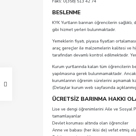
Faks: 0(358) 513 42 74
BESLENME
KYK Yurtların barınan öğrencilerin sağlıklı,
gibi hizmet yerleri bulunmaktadır.
Yemeklerin fiyatı, piyasa fiyatları ortalama
araç gereçler ile malzemelerin kalitesi ve h
tarafından devamlı kontrol edilmektedir. Ye
Kurum yurtlarında kalan tüm öğrencilerin b
yapılmasına gerek bulunmamaktadır. Ancak
kurumlarının öğrenim sürelerini aşmamak ka
(Detaylar kurum web sayfasında açıklanmışt
ÜCRETSİZ BARINMA HAKKI OL
Lise ve dengi öğrenimlerini Aile ve Sosyal P
tamamlayanlar
Devlet koruması altında olan öğrenciler
Anne ve babası (her ikisi de) vefat etmiş ol