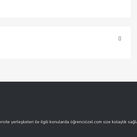
rsite yerleşkeleri ile ilgili konularda öğrenciözel.com size kolaylık sağl