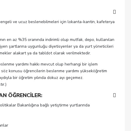
 dengeli ve ucuz beslenebilmeleri için lokanta-kantin, kafeterya
sının en az %35 oranında indirimli olup mutfak, depo, kullanılan
ijyen şartlarına uygunluğu diyetisyenler ya da yurt yöneticileri
mekler alakart ya da tabldot olarak verilmektedir.
eslenme yardımı hakkı mevcut olup herhangi bir işlem
 söz konusu öğrencilerin beslenme yardımı yükseköğretim
ydıyla bir öğretim yılında dokuz ayı geçemez.
ır.)
AN ÖĞRENCİLER:
olitikalar Bakanlığına bağlı yetiştirme yurtlarında
anlar