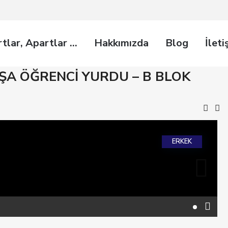
rtlar, Apartlar …
Hakkımızda
Blog
İleti
ŞA ÖĞRENCİ YURDU – B BLOK
ERKEK