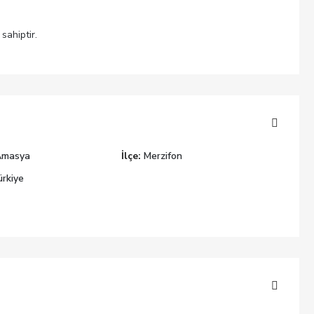
sahiptir.
Amasya
İlçe:
Merzifon
rkiye