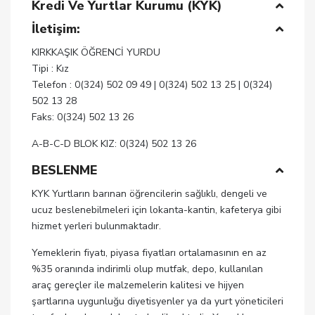
Kredi Ve Yurtlar Kurumu (KYK)
İletişim:
KIRKKAŞIK ÖĞRENCİ YURDU
Tipi : Kız
Telefon : 0(324) 502 09 49 | 0(324) 502 13 25 | 0(324)
502 13 28
Faks: 0(324) 502 13 26
A-B-C-D BLOK KIZ: 0(324) 502 13 26
BESLENME
KYK Yurtların barınan öğrencilerin sağlıklı, dengeli ve
ucuz beslenebilmeleri için lokanta-kantin, kafeterya gibi
hizmet yerleri bulunmaktadır.
Yemeklerin fiyatı, piyasa fiyatları ortalamasının en az
%35 oranında indirimli olup mutfak, depo, kullanılan
araç gereçler ile malzemelerin kalitesi ve hijyen
şartlarına uygunluğu diyetisyenler ya da yurt yöneticileri