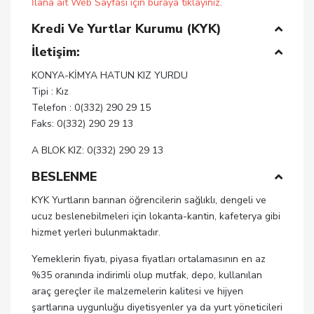
İlana ait Web Sayfası için buraya tıklayınız.
Kredi Ve Yurtlar Kurumu (KYK)
İletişim:
KONYA-KİMYA HATUN KIZ YURDU
Tipi : Kız
Telefon : 0(332) 290 29 15
Faks: 0(332) 290 29 13
A BLOK KIZ: 0(332) 290 29 13
BESLENME
KYK Yurtların barınan öğrencilerin sağlıklı, dengeli ve
ucuz beslenebilmeleri için lokanta-kantin, kafeterya gibi
hizmet yerleri bulunmaktadır.
Yemeklerin fiyatı, piyasa fiyatları ortalamasının en az
%35 oranında indirimli olup mutfak, depo, kullanılan
araç gereçler ile malzemelerin kalitesi ve hijyen
şartlarına uygunluğu diyetisyenler ya da yurt yöneticileri