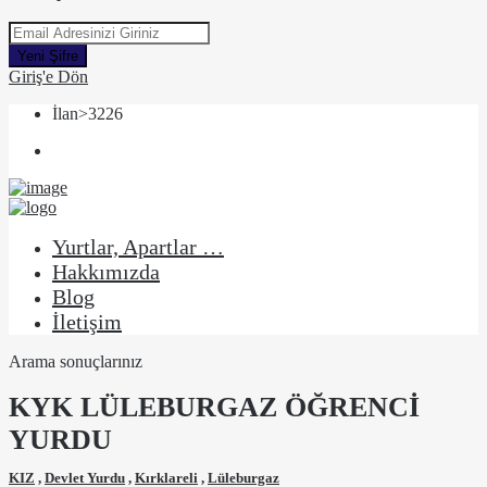
Yeni Şifre
Giriş'e Dön
İlan>3226
Yurtlar, Apartlar …
Hakkımızda
Blog
İletişim
Arama sonuçlarınız
KYK LÜLEBURGAZ ÖĞRENCİ
YURDU
KIZ
,
Devlet Yurdu
,
Kırklareli
,
Lüleburgaz