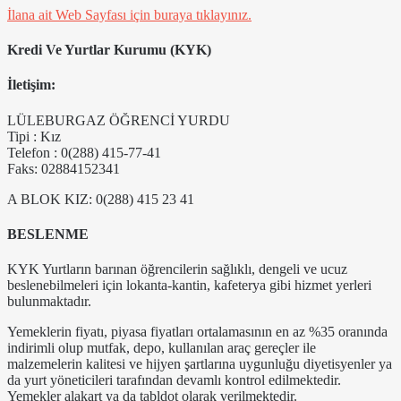
İlana ait Web Sayfası için buraya tıklayınız.
Kredi Ve Yurtlar Kurumu (KYK)
İletişim:
LÜLEBURGAZ ÖĞRENCİ YURDU
Tipi : Kız
Telefon : 0(288) 415-77-41
Faks: 02884152341
A BLOK KIZ: 0(288) 415 23 41
BESLENME
KYK Yurtların barınan öğrencilerin sağlıklı, dengeli ve ucuz
beslenebilmeleri için lokanta-kantin, kafeterya gibi hizmet yerleri
bulunmaktadır.
Yemeklerin fiyatı, piyasa fiyatları ortalamasının en az %35 oranında
indirimli olup mutfak, depo, kullanılan araç gereçler ile
malzemelerin kalitesi ve hijyen şartlarına uygunluğu diyetisyenler ya
da yurt yöneticileri tarafından devamlı kontrol edilmektedir.
Yemekler alakart ya da tabldot olarak verilmektedir.