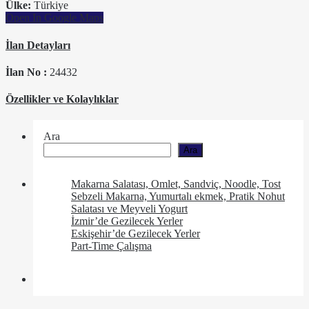
Ülke:
Türkiye
Open In Google Maps
İlan Detayları
İlan No :
24432
Özellikler ve Kolaylıklar
Ara
Ara
Makarna Salatası, Omlet, Sandviç, Noodle, Tost
Sebzeli Makarna, Yumurtalı ekmek, Pratik Nohut
Salatası ve Meyveli Yogurt
İzmir’de Gezilecek Yerler
Eskişehir’de Gezilecek Yerler
Part-Time Çalışma