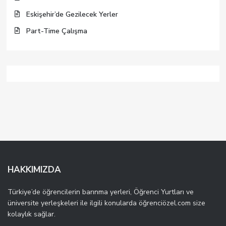
Eskişehir’de Gezilecek Yerler
Part-Time Çalışma
HAKKIMIZDA
Türkiye’de öğrencilerin barınma yerleri, Öğrenci Yurtları ve
üniversite yerleşkeleri ile ilgili konularda öğrenciözel.com size
kolaylık sağlar.