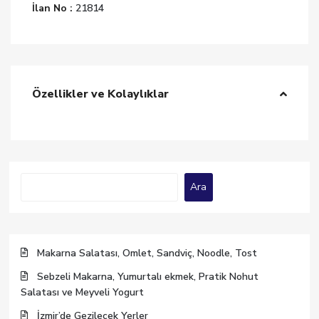
İlan No :
21814
Özellikler ve Kolaylıklar
Ara
Ara
Makarna Salatası, Omlet, Sandviç, Noodle, Tost
Sebzeli Makarna, Yumurtalı ekmek, Pratik Nohut
Salatası ve Meyveli Yogurt
İzmir’de Gezilecek Yerler