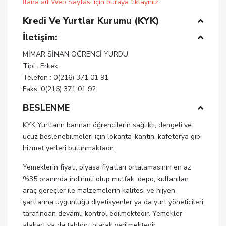
İlana ait Web Sayfası için buraya tıklayınız.
Kredi Ve Yurtlar Kurumu (KYK)
İletişim:
MİMAR SİNAN ÖĞRENCİ YURDU
Tipi : Erkek
Telefon : 0(216) 371 01 91
Faks: 0(216) 371 01 92
BESLENME
KYK Yurtların barınan öğrencilerin sağlıklı, dengeli ve
ucuz beslenebilmeleri için lokanta-kantin, kafeterya gibi
hizmet yerleri bulunmaktadır.
Yemeklerin fiyatı, piyasa fiyatları ortalamasının en az
%35 oranında indirimli olup mutfak, depo, kullanılan
araç gereçler ile malzemelerin kalitesi ve hijyen
şartlarına uygunluğu diyetisyenler ya da yurt yöneticileri
tarafından devamlı kontrol edilmektedir. Yemekler
alakart ya da tabldot olarak verilmektedir.