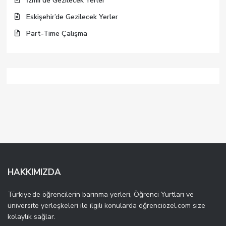
İzmir’de Gezilecek Yerler
Eskişehir’de Gezilecek Yerler
Part-Time Çalışma
HAKKIMIZDA
Türkiye’de öğrencilerin barınma yerleri, Öğrenci Yurtları ve
üniversite yerleşkeleri ile ilgili konularda öğrenciözel.com size
kolaylık sağlar.