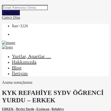
Yeni Şifre
Giriş'e Dön
İlan>3226
Yurtlar, Apartlar …
Hakkımızda
Blog
İletişim
Arama sonuçlarınız
KYK REFAHİYE SYDV ÖĞRENCİ
YURDU – ERKEK
ERKEK
,
Devlet Yurdu
,
Erzincan
,
Refahiye