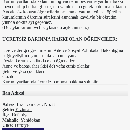
Kurum yurtlarında kalan tüm öğrencilerin beslenme yardımı hakkı
mevcut olup herhangi bir işlem yapılmasına gerek bulunmamaktadır.
Ancak söz konusu öğrencilerin beslenme yardımı yükseköğretim
kurumlarının öğrenim sürelerini aşmamak kaydıyla bir öğretim
yılında dokuz ayı geçemez.
(Detaylar kurum web sayfasında açıklanmıştır.)
ÜCRETSİZ BARINMA HAKKI OLAN ÖĞRENCİLER:
Lise ve dengi öğrenimlerini Aile ve Sosyal Politikalar Bakanlığına
bağlı yetiştirme yurtlarında tamamlayanlar
Devlet koruması altında olan öğrenciler
Anne ve babası (her ikisi de) vefat etmiş olanlar
Şehit ve gazi çocukları
Gaziler
Kurum yurtlarında ücretsiz barınma hakkına sahiptir.
İlan Adresi
Adres:
Erzincan Cad. No: 8
Şehir:
Erzincan
İlçe:
Refahiye
Mahalle:
Yenidoğan
Ülke:
Türkiye