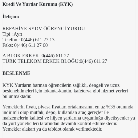
Kredi Ve Yurtlar Kurumu (KYK)
İletişim:
REFAHİYE SYDV ÖĞRENCİ YURDU
Tipi : Ayrı
Telefon : 0(446) 611 27 13
Faks: 0(446) 611 27 60
A BLOK ERKEK :0(446) 611 27
TÜRK TELEKOM ERKEK BLOĞU:0(446) 611 27
BESLENME
KYK Yurtların barınan öğrencilerin sağlıklı, dengeli ve ucuz
beslenebilmeleri için lokanta-kantin, kafeterya gibi hizmet yerleri
bulunmaktadır.
Yemeklerin fiyatı, piyasa fiyatları ortalamasının en az %35 oranında
indirimli olup mutfak, depo, kullanılan araç gereçler ile
malzemelerin kalitesi ve hijyen şartlarına uygunluğu diyetisyenler ya
da yurt yöneticileri tarafından devamlı kontrol edilmektedir.
Yemekler alakart ya da tabldot olarak verilmektedir.