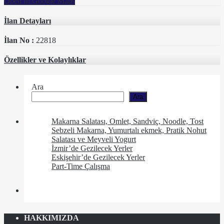
Open In Google Maps
İlan Detayları
İlan No :
22818
Özellikler ve Kolaylıklar
Ara
Ara
Makarna Salatası, Omlet, Sandviç, Noodle, Tost
Sebzeli Makarna, Yumurtalı ekmek, Pratik Nohut
Salatası ve Meyveli Yogurt
İzmir’de Gezilecek Yerler
Eskişehir’de Gezilecek Yerler
Part-Time Çalışma
HAKKIMIZDA