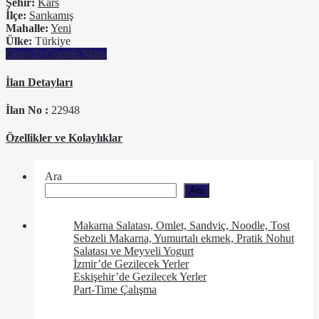
Şehir:
Kars
İlçe:
Sarıkamış
Mahalle:
Yeni
Ülke:
Türkiye
Open In Google Maps
İlan Detayları
İlan No :
22948
Özellikler ve Kolaylıklar
Ara
Ara
Makarna Salatası, Omlet, Sandviç, Noodle, Tost
Sebzeli Makarna, Yumurtalı ekmek, Pratik Nohut
Salatası ve Meyveli Yogurt
İzmir’de Gezilecek Yerler
Eskişehir’de Gezilecek Yerler
Part-Time Çalışma