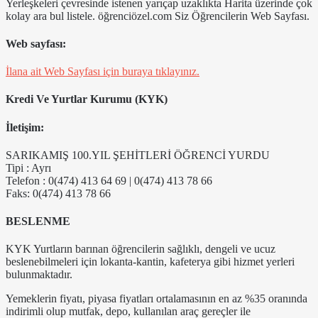
Yerleşkeleri çevresinde istenen yarıçap uzaklıkta Harita üzerinde çok
kolay ara bul listele. öğrenciözel.com Siz Öğrencilerin Web Sayfası.
Web sayfası:
İlana ait Web Sayfası için buraya tıklayınız.
Kredi Ve Yurtlar Kurumu (KYK)
İletişim:
SARIKAMIŞ 100.YIL ŞEHİTLERİ ÖĞRENCİ YURDU
Tipi : Ayrı
Telefon : 0(474) 413 64 69 | 0(474) 413 78 66
Faks: 0(474) 413 78 66
BESLENME
KYK Yurtların barınan öğrencilerin sağlıklı, dengeli ve ucuz
beslenebilmeleri için lokanta-kantin, kafeterya gibi hizmet yerleri
bulunmaktadır.
Yemeklerin fiyatı, piyasa fiyatları ortalamasının en az %35 oranında
indirimli olup mutfak, depo, kullanılan araç gereçler ile